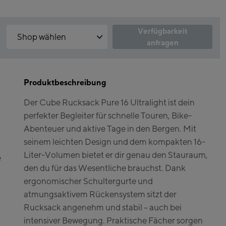
Verfügbarkeit
Shop wählen
anfragen
Warum ist der Click & Reserve Service aktuell nicht verfügbar?
Kaprun:
Bitte akzeptiere die für Click & Reserve notwendigen Cookies.
Klicke hierfür einfach auf folgenden Link.
Produktbeschreibung
Flagshipstore Kaprun
Der Cube Rucksack Pure 16 Ultralight ist dein
Maiskogelbahn
Click & Reserve zulassen
perfekter Begleiter für schnelle Touren, Bike-
Talstation / Valley
Kitzsteinhorn
Abenteuer und aktive Tage in den Bergen. Mit
station
Alpincenter
seinem leichten Design und dem kompakten 16-
(Bergstation / Top
Liter-Volumen bietet er dir genau den Stauraum,
e
Bikeworld Kaprun
station)
den du für das Wesentliche brauchst. Dank
ergonomischer Schultergurte und
Kaprun Outlet
atmungsaktivem Rückensystem sitzt der
Bike-Servicecenter
Rucksack angenehm und stabil – auch bei
Kaprun
intensiver Bewegung. Praktische Fächer sorgen