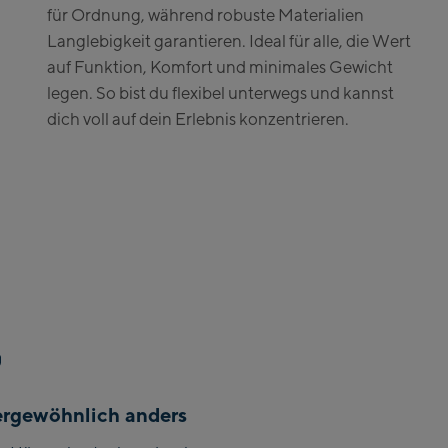
Zell Am See:
für Ordnung, während robuste Materialien
Langlebigkeit garantieren. Ideal für alle, die Wert
Schmittenhöhebahn
auf Funktion, Komfort und minimales Gewicht
Talstation / Valley
CityXPress Talstation
legen. So bist du flexibel unterwegs und kannst
station
/ Valley station
dich voll auf dein Erlebnis konzentrieren.
AreitXpress Talstation
/ Valley station
Drive-in Areit III
Bergstation / Top
station
Saalfelden:
Saalfelden
Saalbach:
Saalbach Life.Style
rgewöhnlich anders
Saalbach Zentrum