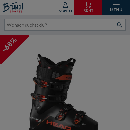
MENÜ
RENT
KONTO
Wonach
suchst
-68%
du?