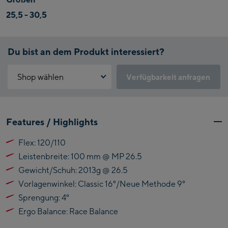
25,5 - 30,5
Du bist an dem Produkt interessiert?
Shop wählen
Verfügbarkeit anfragen
Warum ist der Click & Reserve Service aktuell nicht verfügbar?
Kaprun:
Bitte akzeptiere die für Click & Reserve notwendigen Cookies.
Features / Highlights
Klicke hierfür einfach auf folgenden Link.
Flagshipstore Kaprun
Flex: 120/110
Maiskogelbahn
Click & Reserve zulassen
Leistenbreite: 100 mm @ MP 26.5
Talstation / Valley
Kitzsteinhorn
station
Gewicht/Schuh: 2013g @ 26.5
Alpincenter
Vorlagenwinkel: Classic 16°/Neue Methode 9°
(Bergstation / Top
Sprengung: 4°
Bikeworld Kaprun
station)
Ergo Balance: Race Balance
Kaprun Outlet