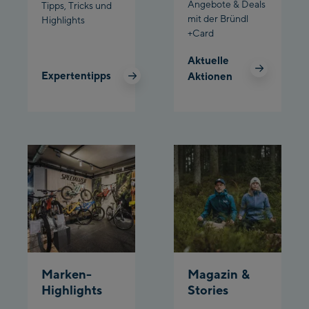
Angebote & Deals
Tipps, Tricks und
mit der Bründl
Highlights
Schladming:
+Card
Planet Planai
Aktuelle
Expertentipps
Aktionen
Charly Kahr
Bikeworld Schladming
Marken-
Magazin &
Highlights
Stories