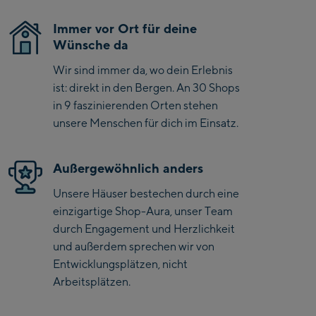
Saalbach Life.Style
Immer vor Ort für deine
Wünsche da
Saalbach Zentrum
Wir sind immer da, wo dein Erlebnis
Kohlmaisbahn
ist: direkt in den Bergen. An 30 Shops
in 9 faszinierenden Orten stehen
Saalbach Ski-Service
unsere Menschen für dich im Einsatz.
Center
Viehhofen Talstation
/Valley station
Außergewöhnlich anders
Salzburg:
Unsere Häuser bestechen durch eine
McArthurGlen
einzigartige Shop-Aura, unser Team
Designer Outlet
durch Engagement und Herzlichkeit
und außerdem sprechen wir von
Mayrhofen:
Entwicklungsplätzen, nicht
Arbeitsplätzen.
Mayrhofen Zentrum
Penkenbahn Talstation