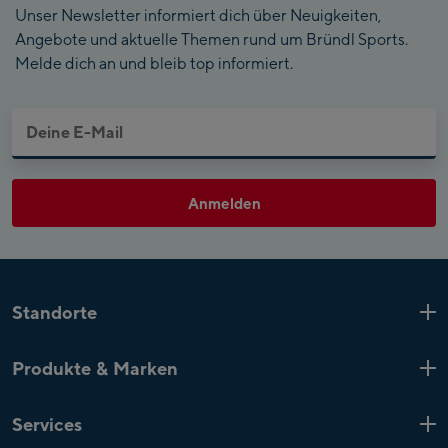
Unser Newsletter informiert dich über Neuigkeiten,
Angebote und aktuelle Themen rund um Bründl Sports.
Melde dich an und bleib top informiert.
Anmelden
Standorte
Kaprun
6 Shops
Produkte & Marken
Zell am See
4 Shops
Produkt-Highlights
Saalfelden
1 Shop
Services
Top-Marken
Mayrhofen
4 Shops