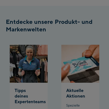
/ Valley station
Penkenbahn
Bergstation / Top
Entdecke unsere Produkt- und
Ahornbahn Talstation
station
Markenwelten
/Valley station
Fuegen:
Spieljochbahn
Talstation /Valley
Spieljochbahn
station
Bergstation / Top
station
Ischgl:
Ischgl Zentrum
Tipps
Aktuelle
Ischgl Outlet
deines
Aktionen
Expertenteams
Spezielle
Pardatschgratbahn