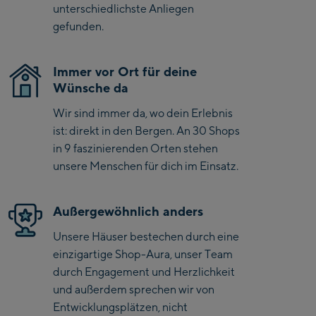
unterschiedlichste Anliegen
gefunden.
Saalbach Zentrum
Kohlmaisbahn
Immer vor Ort für deine
Wünsche da
Saalbach Ski-Service
Center
Wir sind immer da, wo dein Erlebnis
Viehhofen Talstation
ist: direkt in den Bergen. An 30 Shops
/Valley station
in 9 faszinierenden Orten stehen
Salzburg:
unsere Menschen für dich im Einsatz.
McArthurGlen
Designer Outlet
Außergewöhnlich anders
Mayrhofen:
Unsere Häuser bestechen durch eine
einzigartige Shop-Aura, unser Team
Mayrhofen Zentrum
durch Engagement und Herzlichkeit
und außerdem sprechen wir von
Penkenbahn Talstation
Entwicklungsplätzen, nicht
/ Valley station