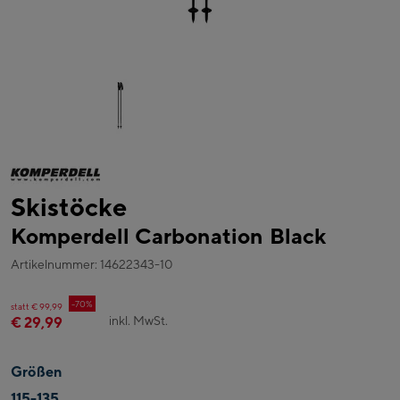
Skistöcke
Komperdell Carbonation Black
Artikelnummer: 14622343-10
-70%
statt € 99,99
inkl. MwSt.
€ 29,99
Größen
115-135