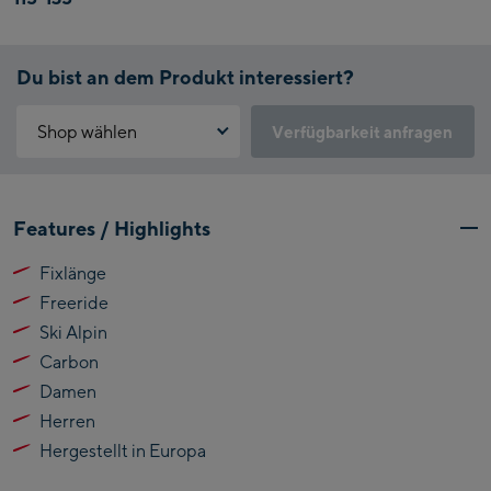
Du bist an dem Produkt interessiert?
Shop wählen
Verfügbarkeit anfragen
Warum ist der Click & Reserve Service aktuell nicht verfügbar?
Kaprun:
Bitte akzeptiere die für Click & Reserve notwendigen Cookies.
Features / Highlights
Klicke hierfür einfach auf folgenden Link.
Flagshipstore Kaprun
Fixlänge
Maiskogelbahn
Click & Reserve zulassen
Freeride
Talstation / Valley
Kitzsteinhorn
station
Ski Alpin
Alpincenter
Carbon
(Bergstation / Top
Damen
Bikeworld Kaprun
station)
Herren
Kaprun Outlet
Hergestellt in Europa
Bike-Servicecenter