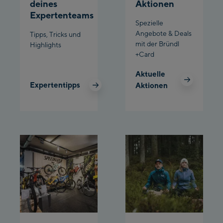
deines
Aktionen
Schladming:
Expertenteams
Spezielle
Planet Planai
Angebote & Deals
Tipps, Tricks und
mit der Bründl
Highlights
Charly Kahr
+Card
Aktuelle
Bikeworld Schladming
Expertentipps
Aktionen