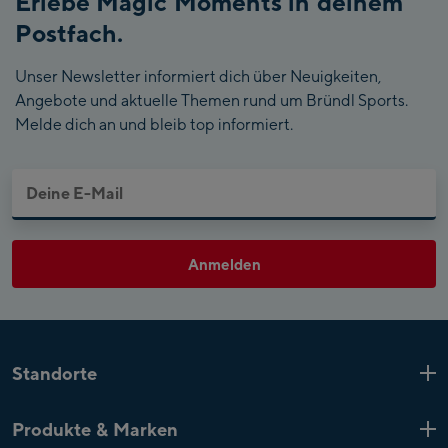
Erlebe Magic Moments in deinem
Postfach.
Unser Newsletter informiert dich über Neuigkeiten,
Angebote und aktuelle Themen rund um Bründl Sports.
Melde dich an und bleib top informiert.
Anmelden
Standorte
Kaprun
6 Shops
Produkte & Marken
Zell am See
4 Shops