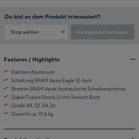
Du bist an dem Produkt interessiert?
Shop wählen
Verfügbarkeit anfragen
Warum ist der Click & Reserve Service aktuell nicht verfügbar?
Kaprun:
Bitte akzeptiere die für Click & Reserve notwendigen Cookies.
Features / Highlights
Klicke hierfür einfach auf folgenden Link.
Flagshipstore Kaprun
Rahmen Aluminium
Maiskogelbahn
Click & Reserve zulassen
Schaltung SRAM Apex Eagle 12-fach
Talstation / Valley
Kitzsteinhorn
station
Bremse SRAM Apex Hydraulische Scheibenbremse
Alpincenter
Gabel Future Shock 3.1 mit Smooth Boot
(Bergstation / Top
Größe 49, 52, 54, 56
Bikeworld Kaprun
station)
Gewicht ca. 10,6 kg
Kaprun Outlet
Bike-Servicecenter