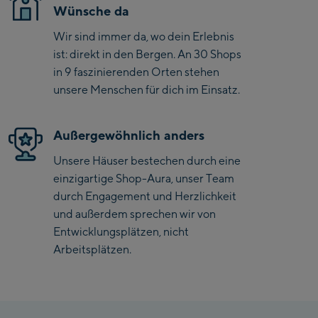
Wünsche da
Saalbach Zentrum
Wir sind immer da, wo dein Erlebnis
Kohlmaisbahn
ist: direkt in den Bergen. An 30 Shops
in 9 faszinierenden Orten stehen
Saalbach Ski-Service
unsere Menschen für dich im Einsatz.
Center
Viehhofen Talstation
/Valley station
Außergewöhnlich anders
Salzburg:
Unsere Häuser bestechen durch eine
McArthurGlen
einzigartige Shop-Aura, unser Team
Designer Outlet
durch Engagement und Herzlichkeit
und außerdem sprechen wir von
Mayrhofen:
Entwicklungsplätzen, nicht
Arbeitsplätzen.
Mayrhofen Zentrum
Penkenbahn Talstation
/ Valley station
Penkenbahn