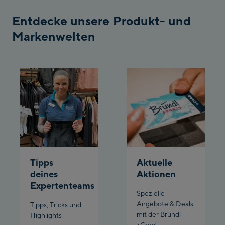
Bergstation / Top
Entdecke unsere Produkt- und
Ahornbahn Talstation
station
Markenwelten
/Valley station
Fuegen:
Spieljochbahn
Talstation /Valley
Spieljochbahn
station
Bergstation / Top
station
Ischgl:
Ischgl Zentrum
Tipps
Aktuelle
Ischgl Outlet
deines
Aktionen
Expertenteams
Spezielle
Pardatschgratbahn
Angebote & Deals
Tipps, Tricks und
mit der Bründl
Highlights
Schladming:
+Card