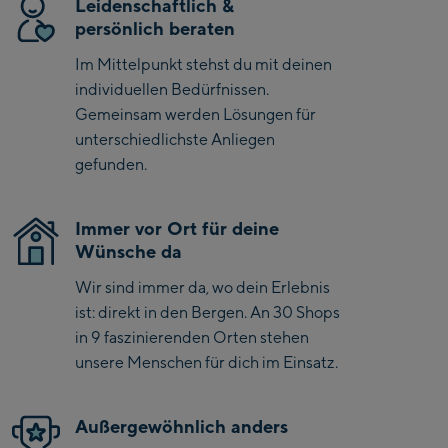
Leidenschaftlich &
optimal und ist GripWalk-kompatibel. Ein Ski, der
Bike-Servicecenter
persönlich beraten
Performance und Eleganz vereint.
Kaprun
Im Mittelpunkt stehst du mit deinen
Zell Am See:
individuellen Bedürfnissen.
Gemeinsam werden Lösungen für
Schmittenhöhebahn
unterschiedlichste Anliegen
Talstation / Valley
gefunden.
CityXPress Talstation /
station
Valley station
AreitXpress Talstation /
Immer vor Ort für deine
Valley station
Wünsche da
Drive-in Areit III
Wir sind immer da, wo dein Erlebnis
Bergstation / Top
ist: direkt in den Bergen. An 30 Shops
station
Saalfelden:
in 9 faszinierenden Orten stehen
unsere Menschen für dich im Einsatz.
Saalfelden
Saalbach:
Außergewöhnlich anders