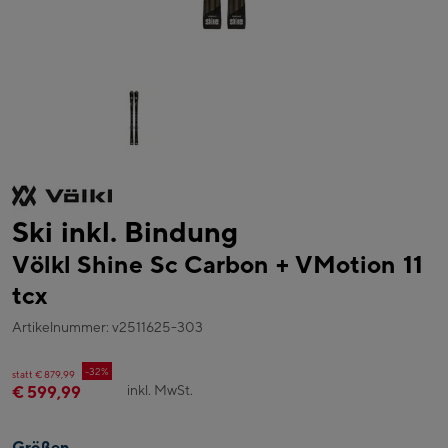
Ski inkl. Bindung
Völkl Shine Sc Carbon + VMotion 11
tcx
Artikelnummer: v2511625-303
-32%
statt € 879,99
inkl. MwSt.
€ 599,99
Größen