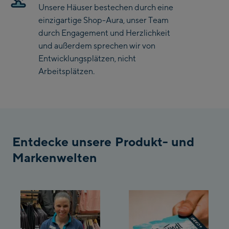
Unsere Häuser bestechen durch eine
Saalbach Life.Style
einzigartige Shop-Aura, unser Team
durch Engagement und Herzlichkeit
Saalbach Zentrum
und außerdem sprechen wir von
Entwicklungsplätzen, nicht
Kohlmaisbahn
Arbeitsplätzen.
Saalbach Ski-Service
Center
Viehhofen Talstation
/Valley station
Salzburg:
Entdecke unsere Produkt- und
McArthurGlen
Markenwelten
Designer Outlet
Mayrhofen:
Mayrhofen Zentrum
Penkenbahn Talstation