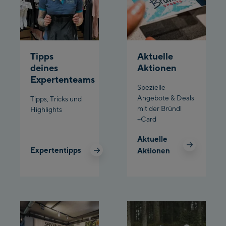
/ Valley station
Penkenbahn
Bergstation / Top
Ahornbahn Talstation
station
Tipps
Aktuelle
/Valley station
deines
Aktionen
Fuegen:
Expertenteams
Spezielle
Spieljochbahn
Angebote & Deals
Tipps, Tricks und
Talstation /Valley
mit der Bründl
Highlights
Spieljochbahn
station
+Card
Bergstation / Top
Aktuelle
station
Ischgl:
Expertentipps
Aktionen
Ischgl Zentrum
Ischgl Outlet
Pardatschgratbahn