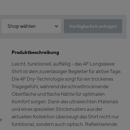
Shop wählen
Verfügbarkeit anfragen
Warum ist der Click & Reserve Service aktuell nicht verfügbar?
Kaprun:
Bitte akzeptiere die für Click & Reserve notwendigen Cookies.
Klicke hierfür einfach auf folgenden Link.
Produktbeschreibung
Flagshipstore Kaprun
Leicht, funktionell, auffällig – das 4F Longsleeve
Maiskogelbahn
Click & Reserve zulassen
Shirt ist dein zuverlässiger Begleiter für aktive Tage.
Talstation / Valley
Kitzsteinhorn
Die 4F Dry-Technologie sorgt für ein trockenes
station
Alpincenter
Tragegefühl, während die schnelltrocknende
(Bergstation / Top
Oberfläche und flache Nähte für optimalen
Bikeworld Kaprun
station)
Komfort sorgen. Dank des ultraleichten Materials
und eines speziellen Strickmusters aus der
Kaprun Outlet
aktuellen Kollektion überzeugt das Shirt nicht nur
e
Bike-Servicecenter
funktional, sondern auch optisch. Reflektierende
Kaprun