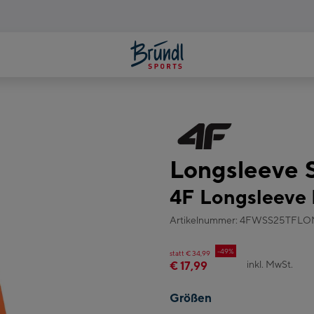
Longsleeve S
4F Longsleeve
Artikelnummer: 4FWSS25TFL
-49%
statt € 34,99
inkl. MwSt.
€ 17,99
Größen