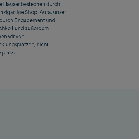
Saalbach Zentrum
e Häuser bestechen durch
inzigartige Shop-Aura, unser
Kohlmaisbahn
durch Engagement und
ichkeit und außerdem
Saalbach Ski-Service
hen wir von
Center
Viehhofen Talstation
cklungsplätzen, nicht
/Valley station
splätzen.
Salzburg:
McArthurGlen
Designer Outlet
Mayrhofen:
Mayrhofen Zentrum
Penkenbahn
Talstation / Valley
Penkenbahn
station