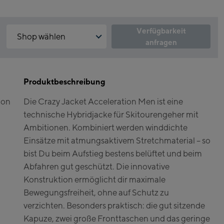
Verfügbarkeit
Shop wählen
anfragen
Warum ist der Click & Reserve Service aktuell nicht verfügbar?
Kaprun:
Bitte akzeptiere die für Click & Reserve notwendigen Cookies.
Klicke hierfür einfach auf folgenden Link.
Produktbeschreibung
Flagshipstore Kaprun
ion
Die Crazy Jacket Acceleration Men ist eine
Maiskogelbahn
Click & Reserve zulassen
technische Hybridjacke für Skitourengeher mit
Talstation / Valley
Kitzsteinhorn
Ambitionen. Kombiniert werden winddichte
station
Alpincenter
Einsätze mit atmungsaktivem Stretchmaterial – so
(Bergstation / Top
bist Du beim Aufstieg bestens belüftet und beim
Bikeworld Kaprun
station)
Abfahren gut geschützt. Die innovative
Konstruktion ermöglicht dir maximale
Kaprun Outlet
Bewegungsfreiheit, ohne auf Schutz zu
Bike-Servicecenter
verzichten. Besonders praktisch: die gut sitzende
Kaprun
Kapuze, zwei große Fronttaschen und das geringe