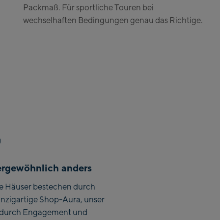
Zell Am See:
Packmaß. Für sportliche Touren bei
wechselhaften Bedingungen genau das Richtige.
Schmittenhöhebahn
Talstation / Valley
CityXPress Talstation
station
/ Valley station
AreitXpress Talstation
/ Valley station
Drive-in Areit III
Bergstation / Top
station
Saalfelden:
Saalfelden
rgewöhnlich anders
Saalbach:
e Häuser bestechen durch
Saalbach Life.Style
inzigartige Shop-Aura, unser
durch Engagement und
Saalbach Zentrum