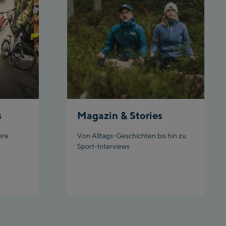
Ahornbahn Talstation
station
/Valley station
Fuegen:
Spieljochbahn
Talstation /Valley
Spieljochbahn
station
Bergstation / Top
station
Ischgl:
s
Magazin & Stories
Ischgl Zentrum
ere
Von Alltags-Geschichten bis hin zu
Sport-Interviews
Ischgl Outlet
Pardatschgratbahn
Schladming: