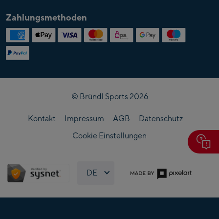
Über
Kontakt
Partner
Lehre bei Bründl
Bründl
Zahlungsmethoden
Magazin & Stories
Entitäten
Karriere im Servicecenter
Veranstaltungen
Bründl Akademie
Presse
Ansprechpartner
Sitemap
FAQ
Follow us
© Bründl Sports 2026
Kontakt
Impressum
AGB
Datenschutz
Cookie Einstellungen