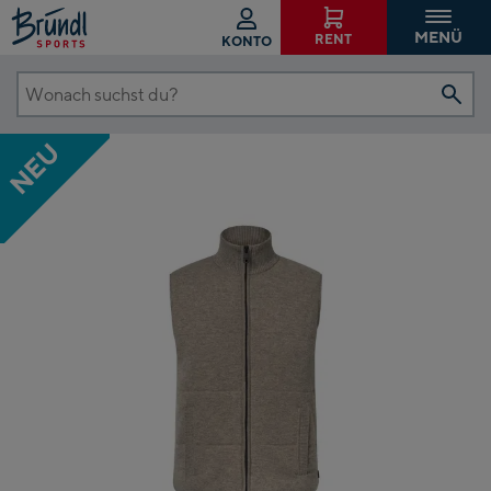
MENÜ
RENT
KONTO
Wonach
suchst
NEU
du?