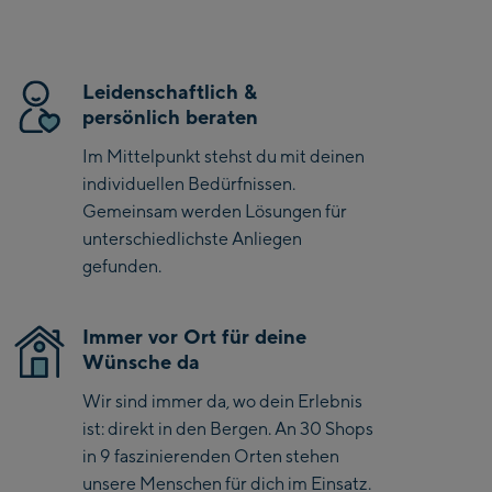
Kaprun
Zell Am See:
Schmittenhöhebahn
Leidenschaftlich &
Talstation / Valley
persönlich beraten
CityXPress Talstation /
station
Im Mittelpunkt stehst du mit deinen
Valley station
individuellen Bedürfnissen.
AreitXpress Talstation /
Gemeinsam werden Lösungen für
Valley station
unterschiedlichste Anliegen
Drive-in Areit III
gefunden.
Bergstation / Top
station
Saalfelden:
Immer vor Ort für deine
Wünsche da
Saalfelden
Wir sind immer da, wo dein Erlebnis
Saalbach:
ist: direkt in den Bergen. An 30 Shops
in 9 faszinierenden Orten stehen
Saalbach Life.Style
unsere Menschen für dich im Einsatz.