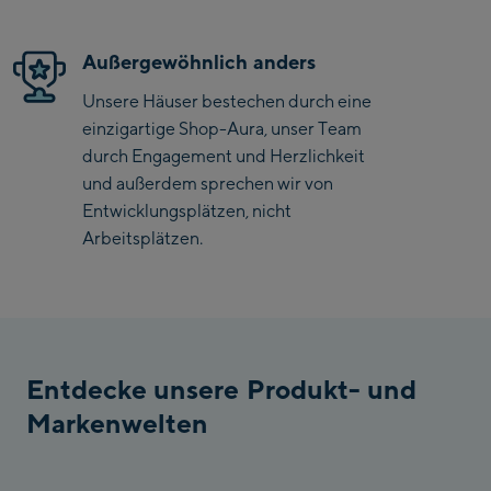
Saalbach Zentrum
Außergewöhnlich anders
Kohlmaisbahn
Unsere Häuser bestechen durch eine
Saalbach Ski-Service
einzigartige Shop-Aura, unser Team
Center
durch Engagement und Herzlichkeit
Viehhofen Talstation
und außerdem sprechen wir von
/Valley station
Entwicklungsplätzen, nicht
Arbeitsplätzen.
Salzburg:
McArthurGlen
Designer Outlet
Mayrhofen:
Entdecke unsere Produkt- und
Mayrhofen Zentrum
Markenwelten
Penkenbahn Talstation
/ Valley station
Penkenbahn