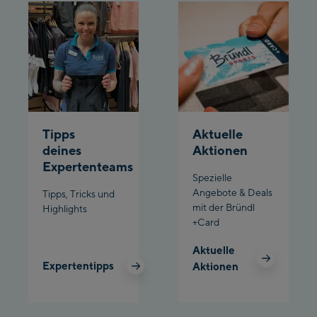
Bergstation / Top
Ahornbahn Talstation
station
/Valley station
Fuegen:
Spieljochbahn
Talstation /Valley
Tipps
Aktuelle
Spieljochbahn
station
deines
Aktionen
Bergstation / Top
Expertenteams
station
Ischgl:
Spezielle
Angebote & Deals
Tipps, Tricks und
mit der Bründl
Highlights
Ischgl Zentrum
+Card
Ischgl Outlet
Aktuelle
Expertentipps
Aktionen
Pardatschgratbahn
Schladming: