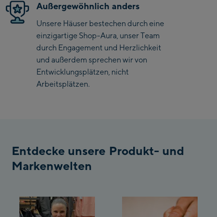
Außergewöhnlich anders
Saalbach Zentrum
Unsere Häuser bestechen durch eine
einzigartige Shop-Aura, unser Team
Kohlmaisbahn
durch Engagement und Herzlichkeit
und außerdem sprechen wir von
Saalbach Ski-Service
Entwicklungsplätzen, nicht
Center
Viehhofen Talstation
Arbeitsplätzen.
/Valley station
Salzburg:
McArthurGlen
Designer Outlet
Entdecke unsere Produkt- und
Mayrhofen:
Markenwelten
Mayrhofen Zentrum
Penkenbahn Talstation
/ Valley station