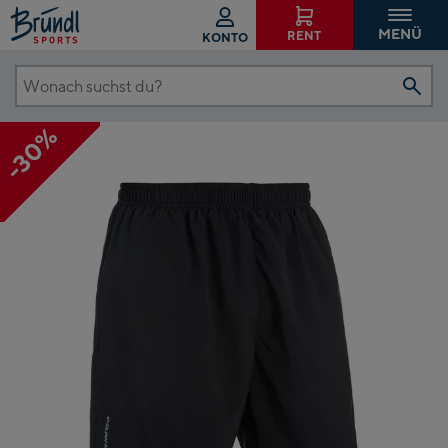
MENÜ
RENT
KONTO
Wonach
suchst
-30%
du?