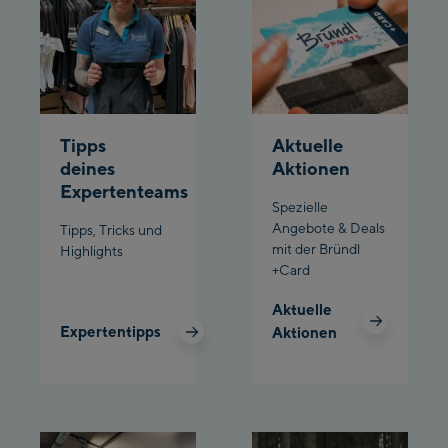
Penkenbahn
Bergstation / Top
Ahornbahn Talstation
station
/Valley station
Fuegen:
Tipps
Aktuelle
Spieljochbahn
deines
Aktionen
Talstation /Valley
Expertenteams
Spieljochbahn
station
Spezielle
Bergstation / Top
Angebote & Deals
Tipps, Tricks und
mit der Bründl
Highlights
station
Ischgl:
+Card
Aktuelle
Ischgl Zentrum
Expertentipps
Aktionen
Ischgl Outlet
Pardatschgratbahn