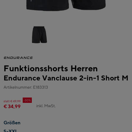
Funktionsshorts Herren
Endurance Vanclause 2-in-1 Short M
Artikelnummer: E183313
-30%
statt € 49,99
inkl. MwSt.
€ 34,99
Größen
S-XXL