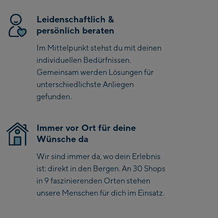
Kaprun
Leidenschaftlich &
Zell Am See:
persönlich beraten
Schmittenhöhebahn
Im Mittelpunkt stehst du mit deinen
Talstation / Valley
individuellen Bedürfnissen.
CityXPress Talstation /
station
Gemeinsam werden Lösungen für
Valley station
unterschiedlichste Anliegen
AreitXpress Talstation /
gefunden.
Valley station
Drive-in Areit III
Bergstation / Top
Immer vor Ort für deine
Wünsche da
station
Saalfelden:
Wir sind immer da, wo dein Erlebnis
Saalfelden
ist: direkt in den Bergen. An 30 Shops
in 9 faszinierenden Orten stehen
Saalbach:
unsere Menschen für dich im Einsatz.
Saalbach Life.Style