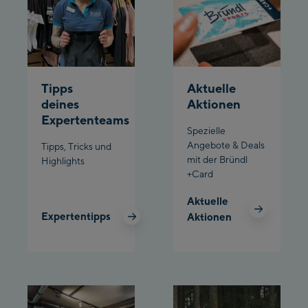
Bergstation / Top
Ahornbahn Talstation
station
/Valley station
Fuegen:
Tipps
Aktuelle
Spieljochbahn
deines
Aktionen
Talstation /Valley
Expertenteams
Spieljochbahn
station
Spezielle
Bergstation / Top
Angebote & Deals
Tipps, Tricks und
mit der Bründl
Highlights
station
Ischgl:
+Card
Aktuelle
Ischgl Zentrum
Expertentipps
Aktionen
Ischgl Outlet
Pardatschgratbahn
Schladming: