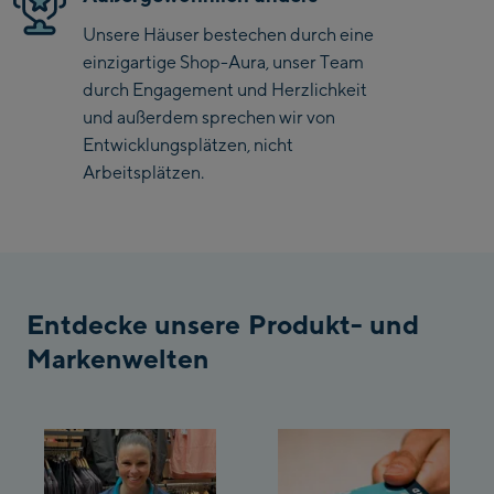
Saalbach Zentrum
Unsere Häuser bestechen durch eine
einzigartige Shop-Aura, unser Team
Kohlmaisbahn
durch Engagement und Herzlichkeit
und außerdem sprechen wir von
Saalbach Ski-Service
Entwicklungsplätzen, nicht
Center
Viehhofen Talstation
Arbeitsplätzen.
/Valley station
Salzburg:
McArthurGlen
Designer Outlet
Entdecke unsere Produkt- und
Mayrhofen:
Markenwelten
Mayrhofen Zentrum
Penkenbahn Talstation
/ Valley station
Penkenbahn