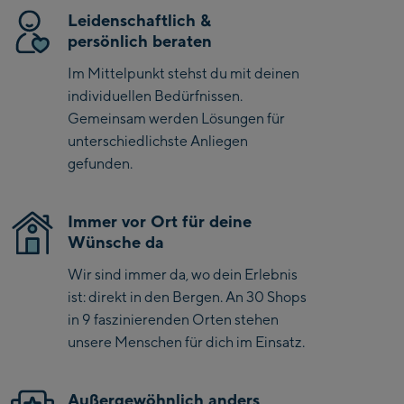
Kaprun
Sein Stil ist klassisch, schlicht und zeigt unser ikonisches Fox
Leidenschaftlich &
Head-Logo.
Zell Am See:
persönlich beraten
Schmittenhöhebahn
Im Mittelpunkt stehst du mit deinen
Talstation / Valley
individuellen Bedürfnissen.
CityXPress Talstation /
station
Gemeinsam werden Lösungen für
Valley station
unterschiedlichste Anliegen
AreitXpress Talstation /
gefunden.
Valley station
Drive-in Areit III
Bergstation / Top
Immer vor Ort für deine
Wünsche da
station
Saalfelden:
Wir sind immer da, wo dein Erlebnis
Saalfelden
ist: direkt in den Bergen. An 30 Shops
in 9 faszinierenden Orten stehen
Saalbach:
unsere Menschen für dich im Einsatz.
Saalbach Life.Style
Außergewöhnlich anders