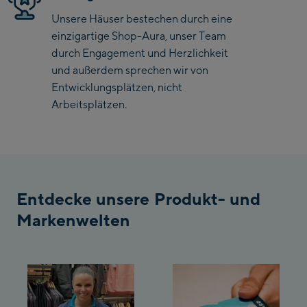
/ Valley station
Unsere Häuser bestechen durch eine
Penkenbahn
einzigartige Shop-Aura, unser Team
Bergstation / Top
Ahornbahn Talstation
durch Engagement und Herzlichkeit
station
/Valley station
und außerdem sprechen wir von
Entwicklungsplätzen, nicht
Fuegen:
Arbeitsplätzen.
Spieljochbahn
Talstation /Valley
Spieljochbahn
station
Bergstation / Top
station
Ischgl:
Entdecke unsere Produkt- und
Markenwelten
Ischgl Zentrum
Ischgl Outlet
Pardatschgratbahn