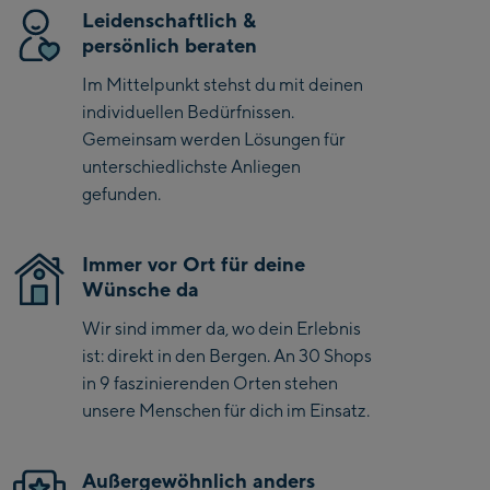
Saalbach Life.Style
Leidenschaftlich &
persönlich beraten
Saalbach Zentrum
Im Mittelpunkt stehst du mit deinen
individuellen Bedürfnissen.
Kohlmaisbahn
Gemeinsam werden Lösungen für
Saalbach Ski-Service
unterschiedlichste Anliegen
Center
gefunden.
Viehhofen Talstation
/Valley station
Immer vor Ort für deine
Salzburg:
Wünsche da
McArthurGlen
Wir sind immer da, wo dein Erlebnis
Designer Outlet
ist: direkt in den Bergen. An 30 Shops
Mayrhofen:
in 9 faszinierenden Orten stehen
unsere Menschen für dich im Einsatz.
Mayrhofen Zentrum
Penkenbahn Talstation
Außergewöhnlich anders