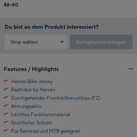
46-60
Du bist an dem Produkt interessiert?
Shop wählen
Verfügbarkeit anfragen
Warum ist der Click & Reserve Service aktuell nicht verfügbar?
Kaprun:
Bitte akzeptiere die für Click & Reserve notwendigen Cookies.
Features / Highlights
Klicke hierfür einfach auf folgenden Link.
Flagshipstore Kaprun
Herren Bike Jersey
Maiskogelbahn
Click & Reserve zulassen
Radtrikot für Herren
Talstation / Valley
Kitzsteinhorn
station
Durchgehender Frontreißverschluss (FZ)
Alpincenter
Atmungsaktiv
(Bergstation / Top
Leichtes Funktionsmaterial
Bikeworld Kaprun
station)
Sportlicher Schnitt
Kaprun Outlet
Für Rennrad und MTB geeignet