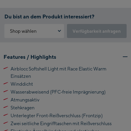
Du bist an dem Produkt interessiert?
Shop wählen
Verfügbarkeit anfragen
Warum ist der Click & Reserve Service aktuell nicht verfügbar?
Kaprun:
Bitte akzeptiere die für Click & Reserve notwendigen Cookies.
Features / Highlights
Klicke hierfür einfach auf folgenden Link.
Flagshipstore Kaprun
Airblocc Softshell Light mit Race Elastic Warm
Maiskogelbahn
Click & Reserve zulassen
Einsätzen
Talstation / Valley
Kitzsteinhorn
Winddicht
station
Alpincenter
Wasserabweisend (PFC‑freie Imprägnierung)
(Bergstation / Top
Atmungsaktiv
Bikeworld Kaprun
station)
Stehkragen
Kaprun Outlet
Unterlegter Front‑Reißverschluss (Frontzip)
Zwei seitliche Eingrifftaschen mit Reißverschluss
Bike-Servicecenter