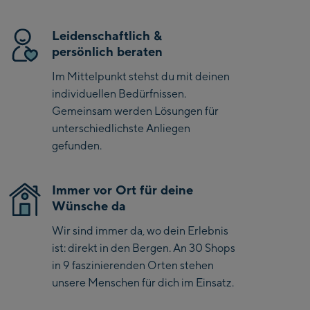
Saalbach Zentrum
Leidenschaftlich &
persönlich beraten
Kohlmaisbahn
Saalbach Ski-Service
Im Mittelpunkt stehst du mit deinen
Center
individuellen Bedürfnissen.
Viehhofen Talstation
Gemeinsam werden Lösungen für
/Valley station
unterschiedlichste Anliegen
gefunden.
Salzburg:
McArthurGlen
Immer vor Ort für deine
Designer Outlet
Wünsche da
Mayrhofen:
Wir sind immer da, wo dein Erlebnis
ist: direkt in den Bergen. An 30 Shops
Mayrhofen Zentrum
in 9 faszinierenden Orten stehen
Penkenbahn Talstation
unsere Menschen für dich im Einsatz.
/ Valley station
Penkenbahn