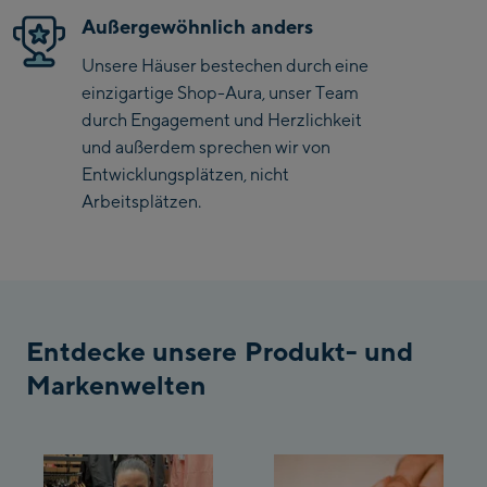
Bergstation / Top
Außergewöhnlich anders
Ahornbahn Talstation
station
Unsere Häuser bestechen durch eine
/Valley station
einzigartige Shop-Aura, unser Team
Fuegen:
durch Engagement und Herzlichkeit
und außerdem sprechen wir von
Spieljochbahn
Entwicklungsplätzen, nicht
Talstation /Valley
Arbeitsplätzen.
Spieljochbahn
station
Bergstation / Top
station
Ischgl:
Ischgl Zentrum
Entdecke unsere Produkt- und
Ischgl Outlet
Markenwelten
Pardatschgratbahn
Schladming: