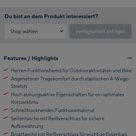
Du bist an dem Produkt interessiert?
Shop wählen
Verfügbarkeit anfragen
Warum ist der Click & Reserve Service aktuell nicht verfügbar?
Kaprun:
Bitte akzeptiere die für Click & Reserve notwendigen Cookies.
Features / Highlights
Klicke hierfür einfach auf folgenden Link.
Flagshipstore Kaprun
Herren Funktionshemd für Outdooraktivitäten und Bike
Maiskogelbahn
Click & Reserve zulassen
Angenehmer Tragekomfort durch elastischen 4-Wege-
Talstation / Valley
Kitzsteinhorn
Stretch
station
Alpincenter
Hoch atmungsaktive Eigenschaften für ein optimales
(Bergstation / Top
Körperklima
Bikeworld Kaprun
station)
Schnelltrocknendes Funktionsmaterial
Seitentasche mit Reißverschluss für sichere
Kaprun Outlet
Aufbewahrung
Bike-Servicecenter
Brusttasche mit Reißverschluss für wichtige Essentials