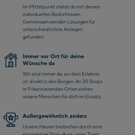
Look für vielseitige Einsätze.
Im Mittelpunkt stehst du mit deinen
Saalbach Zentrum
individuellen Bedürfnissen.
Kohlmaisbahn
Gemeinsam werden Lösungen für
unterschiedlichste Anliegen
Saalbach Ski-Service
gefunden.
Center
Viehhofen Talstation
/Valley station
Immer vor Ort für deine
Wünsche da
Salzburg:
Wir sind immer da, wo dein Erlebnis
McArthurGlen
ist: direkt in den Bergen. An 30 Shops
Designer Outlet
in 9 faszinierenden Orten stehen
Mayrhofen:
unsere Menschen für dich im Einsatz.
Mayrhofen Zentrum
Außergewöhnlich anders
Penkenbahn Talstation
/ Valley station
Unsere Häuser bestechen durch eine
Penkenbahn
einzigartige Shop-Aura, unser Team