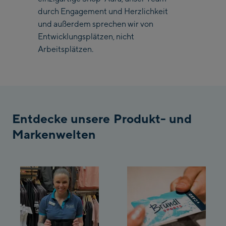
Bergstation / Top
durch Engagement und Herzlichkeit
Ahornbahn Talstation
station
und außerdem sprechen wir von
/Valley station
Entwicklungsplätzen, nicht
Arbeitsplätzen.
Fuegen:
Spieljochbahn
Talstation /Valley
Spieljochbahn
station
Bergstation / Top
Entdecke unsere Produkt- und
station
Ischgl:
Markenwelten
Ischgl Zentrum
Ischgl Outlet
Pardatschgratbahn
Schladming: