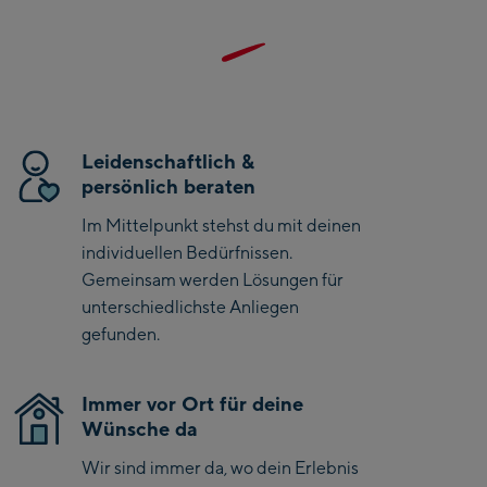
Kaprun
hervorragend für sommerliche Temperaturen.​
Zell Am See:
Schmittenhöhebahn
Talstation / Valley
CityXPress Talstation /
station
Leidenschaftlich &
Valley station
persönlich beraten
AreitXpress Talstation /
Valley station
Im Mittelpunkt stehst du mit deinen
Drive-in Areit III
individuellen Bedürfnissen.
Bergstation / Top
Gemeinsam werden Lösungen für
station
unterschiedlichste Anliegen
Saalfelden:
gefunden.
Saalfelden
Immer vor Ort für deine
Saalbach:
Wünsche da
Saalbach Life.Style
Wir sind immer da, wo dein Erlebnis