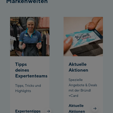
Markenwelten
Bergstation / Top
Ahornbahn Talstation
station
/Valley station
Fuegen:
Spieljochbahn
Talstation /Valley
Spieljochbahn
station
Bergstation / Top
station
Ischgl:
Tipps
Aktuelle
deines
Aktionen
Ischgl Zentrum
Expertenteams
Spezielle
Angebote & Deals
Tipps, Tricks und
Ischgl Outlet
mit der Bründl
Highlights
+Card
Pardatschgratbahn
Aktuelle
Expertentipps
Aktionen
Schladming: