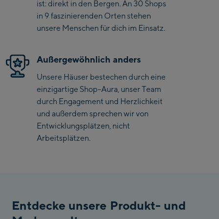
ist: direkt in den Bergen. An 30 Shops
Saalbach Zentrum
in 9 faszinierenden Orten stehen
unsere Menschen für dich im Einsatz.
Kohlmaisbahn
Saalbach Ski-Service
Außergewöhnlich anders
Center
Unsere Häuser bestechen durch eine
Viehhofen Talstation
einzigartige Shop-Aura, unser Team
/Valley station
durch Engagement und Herzlichkeit
Salzburg:
und außerdem sprechen wir von
McArthurGlen
Entwicklungsplätzen, nicht
Designer Outlet
Arbeitsplätzen.
Mayrhofen:
Mayrhofen Zentrum
Penkenbahn Talstation
Entdecke unsere Produkt- und
/ Valley station
Penkenbahn