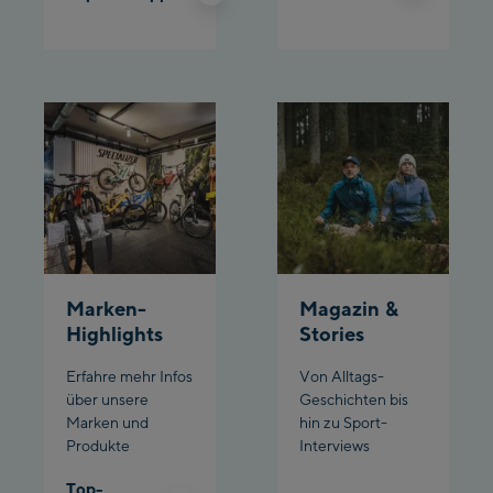
Planet Planai
Charly Kahr
Bikeworld Schladming
Marken-
Magazin &
Highlights
Stories
Erfahre mehr Infos
Von Alltags-
über unsere
Geschichten bis
Marken und
hin zu Sport-
Produkte
Interviews
Top-