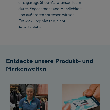
einzigartige Shop-Aura, unser Team
Bergstation / Top
durch Engagement und Herzlichkeit
Ahornbahn Talstation
station
und außerdem sprechen wir von
/Valley station
Entwicklungsplätzen, nicht
Fuegen:
Arbeitsplätzen.
Spieljochbahn
Talstation /Valley
Spieljochbahn
station
Bergstation / Top
station
Entdecke unsere Produkt- und
Ischgl:
Markenwelten
Ischgl Zentrum
Ischgl Outlet
Pardatschgratbahn
Schladming: