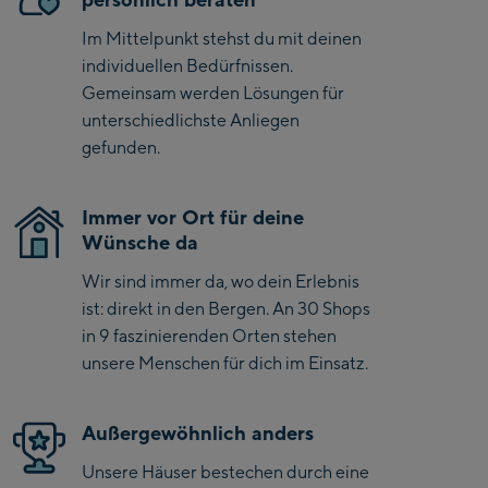
Saalbach Zentrum
Im Mittelpunkt stehst du mit deinen
individuellen Bedürfnissen.
Kohlmaisbahn
Gemeinsam werden Lösungen für
Saalbach Ski-Service
unterschiedlichste Anliegen
Center
gefunden.
Viehhofen Talstation
/Valley station
Immer vor Ort für deine
Salzburg:
Wünsche da
McArthurGlen
Wir sind immer da, wo dein Erlebnis
Designer Outlet
ist: direkt in den Bergen. An 30 Shops
in 9 faszinierenden Orten stehen
Mayrhofen:
unsere Menschen für dich im Einsatz.
Mayrhofen Zentrum
Außergewöhnlich anders
Penkenbahn Talstation
/ Valley station
Unsere Häuser bestechen durch eine
Penkenbahn