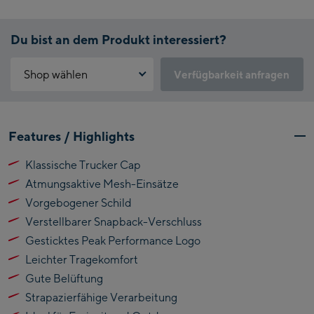
Du bist an dem Produkt interessiert?
Shop wählen
Verfügbarkeit anfragen
Warum ist der Click & Reserve Service aktuell nicht verfügbar?
Kaprun:
Bitte akzeptiere die für Click & Reserve notwendigen Cookies.
Features / Highlights
Klicke hierfür einfach auf folgenden Link.
Flagshipstore Kaprun
Klassische Trucker Cap
Maiskogelbahn
Click & Reserve zulassen
Atmungsaktive Mesh-Einsätze
Talstation / Valley
Kitzsteinhorn
station
Vorgebogener Schild
Alpincenter
Verstellbarer Snapback-Verschluss
(Bergstation / Top
Gesticktes Peak Performance Logo
Bikeworld Kaprun
station)
Leichter Tragekomfort
Kaprun Outlet
Gute Belüftung
Strapazierfähige Verarbeitung
Bike-Servicecenter