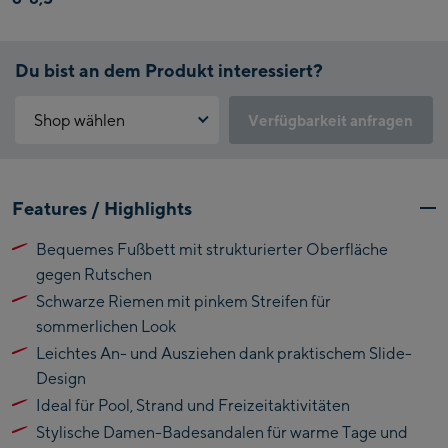
Du bist an dem Produkt interessiert?
Shop wählen
Verfügbarkeit anfragen
Warum ist der Click & Reserve Service aktuell nicht verfügbar?
Kaprun:
Bitte akzeptiere die für Click & Reserve notwendigen Cookies.
Features / Highlights
Klicke hierfür einfach auf folgenden Link.
Flagshipstore Kaprun
Bequemes Fußbett mit strukturierter Oberfläche
Maiskogelbahn
Click & Reserve zulassen
gegen Rutschen
Talstation / Valley
Kitzsteinhorn
Schwarze Riemen mit pinkem Streifen für
station
Alpincenter
sommerlichen Look
(Bergstation / Top
Leichtes An- und Ausziehen dank praktischem Slide-
Bikeworld Kaprun
station)
Design
Ideal für Pool, Strand und Freizeitaktivitäten
Kaprun Outlet
Stylische Damen-Badesandalen für warme Tage und
Bike-Servicecenter