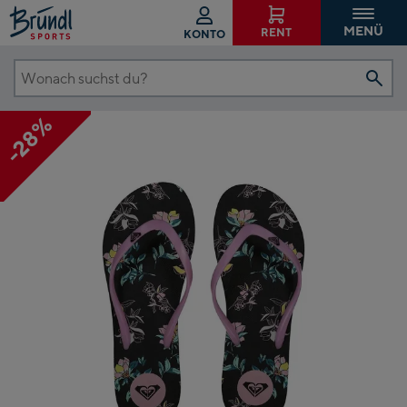
MENÜ
RENT
KONTO
Wonach
suchst
-28%
du?