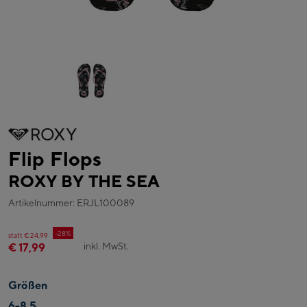
Flip Flops
ROXY BY THE SEA
Artikelnummer: ERJL100089
-28%
statt € 24,99
inkl. MwSt.
€ 17,99
Größen
6-8,5