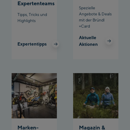
Schladming:
Expertenteams
Spezielle
Angebote & Deals
Tipps, Tricks und
Planet Planai
mit der Bründl
Highlights
+Card
Charly Kahr
Aktuelle
Bikeworld Schladming
Expertentipps
Aktionen
Marken-
Magazin &