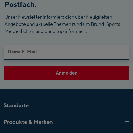
Postfach.
Unser Newsletter informiert dich über Neuigkeiten,
Angebote und aktuelle Themen rund um Bründl Sports.
Melde dich an und bleib top informiert.
Anmelden
Standorte
Kaprun
6 Shops
Produkte & Marken
Zell am See
4 Shops
Produkt-Highlights
Saalfelden
1 Shop