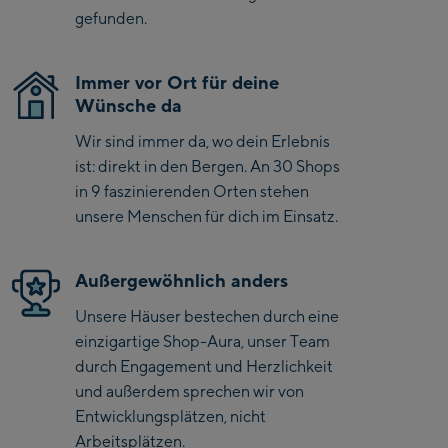
gefunden.
Saalbach Zentrum
Immer vor Ort für deine
Kohlmaisbahn
Wünsche da
Saalbach Ski-Service
Wir sind immer da, wo dein Erlebnis
Center
ist: direkt in den Bergen. An 30 Shops
Viehhofen Talstation
in 9 faszinierenden Orten stehen
/Valley station
unsere Menschen für dich im Einsatz.
Salzburg:
McArthurGlen
Außergewöhnlich anders
Designer Outlet
Unsere Häuser bestechen durch eine
Mayrhofen:
einzigartige Shop-Aura, unser Team
durch Engagement und Herzlichkeit
Mayrhofen Zentrum
und außerdem sprechen wir von
Penkenbahn Talstation
Entwicklungsplätzen, nicht
/ Valley station
Arbeitsplätzen.