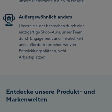
unsere Menschen für dich im Einsatz.
Penkenbahn
Bergstation / Top
Ahornbahn Talstation
station
Außergewöhnlich anders
/Valley station
Unsere Häuser bestechen durch eine
Fuegen:
einzigartige Shop-Aura, unser Team
durch Engagement und Herzlichkeit
Spieljochbahn
und außerdem sprechen wir von
Talstation /Valley
Entwicklungsplätzen, nicht
Spieljochbahn
station
Arbeitsplätzen.
Bergstation / Top
station
Ischgl:
Ischgl Zentrum
Ischgl Outlet
Entdecke unsere Produkt- und
Markenwelten
Pardatschgratbahn