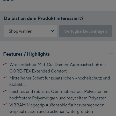
Du bist an dem Produkt interessiert?
Shop wählen
Verfügbarkeit anfragen
Warum ist der Click & Reserve Service aktuell nicht verfügbar?
Kaprun:
Bitte akzeptiere die für Click & Reserve notwendigen Cookies.
Features / Highlights
Klicke hierfür einfach auf folgenden Link.
Flagshipstore Kaprun
Wasserdichter Mid-Cut Damen-Approachschuh mit
Maiskogelbahn
Click & Reserve zulassen
GORE-TEX Extended Comfort
Talstation / Valley
Kitzsteinhorn
Mittelhoher Schaft für zusätzlichen Knöchelschutz und
station
Alpincenter
Stabilität
(Bergstation / Top
Leichtes und robustes Obermaterial aus Polyester mit
Bikeworld Kaprun
station)
hochfestem Polyamidgarn und recyceltem Polyester
VIBRAM Megagrip Außensohle für hervorragenden
Kaprun Outlet
Grip auf nassen und trockenen Untergründen
Bike-Servicecenter