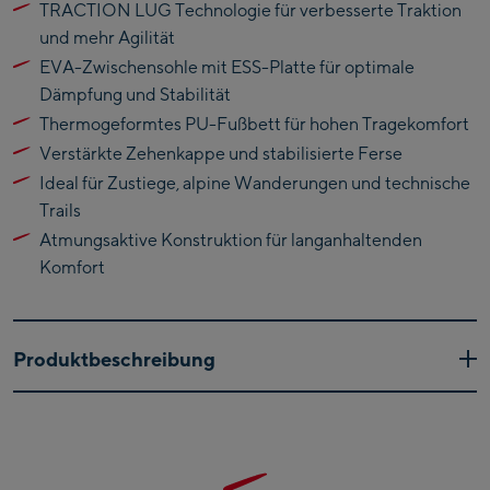
TRACTION LUG Technologie für verbesserte Traktion
Kaprun
und mehr Agilität
Zell Am See:
EVA-Zwischensohle mit ESS-Platte für optimale
Dämpfung und Stabilität
Schmittenhöhebahn
Thermogeformtes PU-Fußbett für hohen Tragekomfort
Talstation / Valley
CityXPress Talstation /
Verstärkte Zehenkappe und stabilisierte Ferse
station
Valley station
Ideal für Zustiege, alpine Wanderungen und technische
AreitXpress Talstation /
Trails
Valley station
Atmungsaktive Konstruktion für langanhaltenden
Drive-in Areit III
Komfort
Bergstation / Top
station
Saalfelden:
Produktbeschreibung
Saalfelden
Der Garmont 9.81 ONYX MID GTX W vereint Leichtigkeit,
Stabilität und Wetterschutz für anspruchsvolle Outdoor-
Saalbach:
Abenteuer. Der Mid-Cut sorgt für zusätzlichen Halt im
Saalbach Life.Style
Knöchelbereich und macht den Schuh ideal für Speed