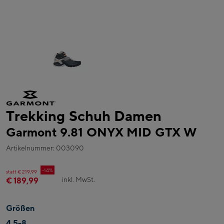
Trekking Schuh Damen
Garmont 9.81 ONYX MID GTX W
Artikelnummer: 003090
-14%
statt € 219,99
inkl. MwSt.
€ 189,99
Größen
4,5-8