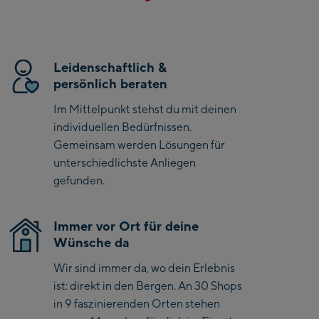
Hiking, schnelle Wanderungen und abwechslungsreiche
Saalbach Zentrum
Bergtouren. Dank der wasserdichten GORE-TEX®
Membran bleiben Deine Füße auch bei Regen und nassen
Kohlmaisbahn
Leidenschaftlich &
Bedingungen trocken und komfortabel. Die dämpfende
persönlich beraten
Zwischensohle unterstützt ein dynamisches Laufgefühl,
Saalbach Ski-Service
während die griffige Außensohle sicheren Halt auf
Center
Im Mittelpunkt stehst du mit deinen
verschiedenstem Terrain bietet. Mit seiner sportlichen
Viehhofen Talstation
individuellen Bedürfnissen.
Passform und dem modernen Look ist dieser Schuh der
/Valley station
Gemeinsam werden Lösungen für
perfekte Partner für aktive Tage in der Natur.
unterschiedlichste Anliegen
Salzburg:
gefunden.
McArthurGlen
Designer Outlet
Immer vor Ort für deine
Mayrhofen:
Wünsche da
Mayrhofen Zentrum
Wir sind immer da, wo dein Erlebnis
ist: direkt in den Bergen. An 30 Shops
Penkenbahn Talstation
in 9 faszinierenden Orten stehen
/ Valley station