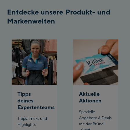
Bergstation / Top
Entdecke unsere Produkt- und
Ahornbahn Talstation
station
Markenwelten
/Valley station
Fuegen:
Spieljochbahn
Talstation /Valley
Spieljochbahn
station
Bergstation / Top
station
Ischgl:
Ischgl Zentrum
Tipps
Aktuelle
Ischgl Outlet
deines
Aktionen
Expertenteams
Spezielle
Pardatschgratbahn
Angebote & Deals
Tipps, Tricks und
mit der Bründl
Highlights
Schladming:
+Card