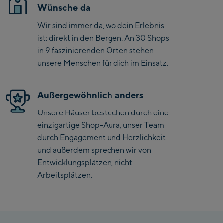
Wünsche da
Saalbach Zentrum
Wir sind immer da, wo dein Erlebnis
Kohlmaisbahn
ist: direkt in den Bergen. An 30 Shops
in 9 faszinierenden Orten stehen
Saalbach Ski-Service
unsere Menschen für dich im Einsatz.
Center
Viehhofen Talstation
/Valley station
Außergewöhnlich anders
Salzburg:
Unsere Häuser bestechen durch eine
McArthurGlen
einzigartige Shop-Aura, unser Team
Designer Outlet
durch Engagement und Herzlichkeit
und außerdem sprechen wir von
Mayrhofen:
Entwicklungsplätzen, nicht
Arbeitsplätzen.
Mayrhofen Zentrum
Penkenbahn Talstation
/ Valley station
Penkenbahn