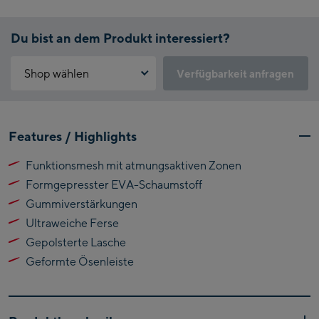
Du bist an dem Produkt interessiert?
Shop wählen
Verfügbarkeit anfragen
Warum ist der Click & Reserve Service aktuell nicht verfügbar?
Kaprun:
Bitte akzeptiere die für Click & Reserve notwendigen Cookies.
Features / Highlights
Klicke hierfür einfach auf folgenden Link.
Flagshipstore Kaprun
Funktionsmesh mit atmungsaktiven Zonen
Maiskogelbahn
Click & Reserve zulassen
Formgepresster EVA-Schaumstoff
Talstation / Valley
Kitzsteinhorn
station
Gummiverstärkungen
Alpincenter
Ultraweiche Ferse
(Bergstation / Top
Gepolsterte Lasche
Bikeworld Kaprun
station)
Geformte Ösenleiste
Kaprun Outlet
Bike-Servicecenter