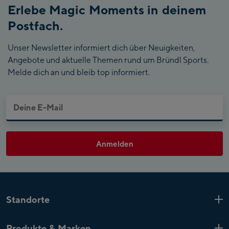
Erlebe Magic Moments in deinem
Postfach.
Unser Newsletter informiert dich über Neuigkeiten,
Angebote und aktuelle Themen rund um Bründl Sports.
Melde dich an und bleib top informiert.
Anmelden
Standorte
Kaprun
6 Shops
Produkte & Marken
Zell am See
4 Shops