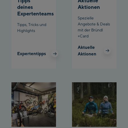
Tipps
Aktuelle
deines
Aktionen
Schladming:
Expertenteams
Spezielle
Planet Planai
Angebote & Deals
Tipps, Tricks und
mit der Bründl
Highlights
Charly Kahr
+Card
Bikeworld Schladming
Aktuelle
Expertentipps
Aktionen