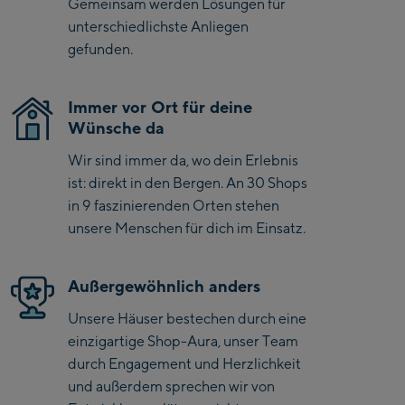
Gemeinsam werden Lösungen für
Saalbach Life.Style
unterschiedlichste Anliegen
Saalbach Zentrum
gefunden.
Kohlmaisbahn
Immer vor Ort für deine
Saalbach Ski-Service
Wünsche da
Center
Wir sind immer da, wo dein Erlebnis
Viehhofen Talstation
ist: direkt in den Bergen. An 30 Shops
/Valley station
in 9 faszinierenden Orten stehen
Salzburg:
unsere Menschen für dich im Einsatz.
McArthurGlen
Designer Outlet
Außergewöhnlich anders
Mayrhofen:
Unsere Häuser bestechen durch eine
einzigartige Shop-Aura, unser Team
Mayrhofen Zentrum
durch Engagement und Herzlichkeit
Penkenbahn Talstation
und außerdem sprechen wir von