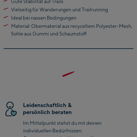
Gute Stabilität auf Trails
Bike-Servicecenter
Vielseitig für Wanderungen und Trailrunning
Kaprun
Ideal bei nassen Bedingungen
Zell Am See:
Material: Obermaterial aus recyceltem Polyester-Mesh,
Schmittenhöhebahn
Sohle aus Gummi und Schaumstoff
Talstation / Valley
CityXPress Talstation /
station
Valley station
AreitXpress Talstation /
Valley station
Drive-in Areit III
Bergstation / Top
station
Saalfelden:
Leidenschaftlich &
Saalfelden
persönlich beraten
Im Mittelpunkt stehst du mit deinen
Saalbach:
individuellen Bedürfnissen.