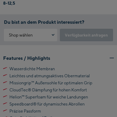
8-12,5
Du bist an dem Produkt interessiert?
Shop wählen
Verfügbarkeit anfragen
Warum ist der Click & Reserve Service aktuell nicht verfügbar?
Kaprun:
Bitte akzeptiere die für Click & Reserve notwendigen Cookies.
Features / Highlights
Klicke hierfür einfach auf folgenden Link.
Flagshipstore Kaprun
Wasserdichte Membran
Maiskogelbahn
Click & Reserve zulassen
Leichtes und atmungsaktives Obermaterial
Talstation / Valley
Kitzsteinhorn
station
Missiongrip™ Außensohle für optimalen Grip
Alpincenter
CloudTec® Dämpfung für hohen Komfort
(Bergstation / Top
Helion™ Superfoam für weiche Landungen
Bikeworld Kaprun
station)
Speedboard® für dynamisches Abrollen
Kaprun Outlet
Präzise Passform