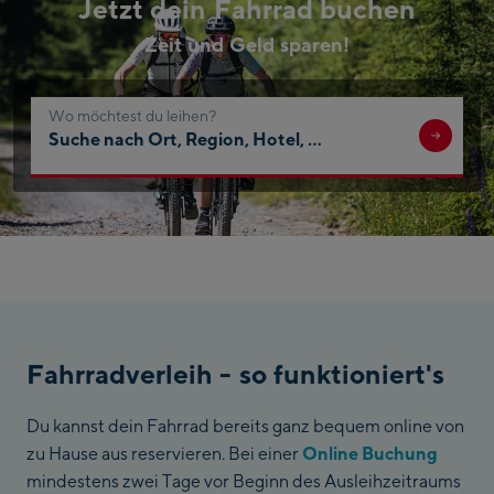
Jetzt dein Fahrrad buchen
Zeit und Geld sparen!
Wo möchtest du leihen?
Suche
nach
Ort,
Region,
Hotel,
…
Fahrradverleih - so funktioniert's
Du kannst dein Fahrrad bereits ganz bequem online von
zu Hause aus reservieren. Bei einer
Online Buchung
mindestens zwei Tage vor Beginn des Ausleihzeitraums