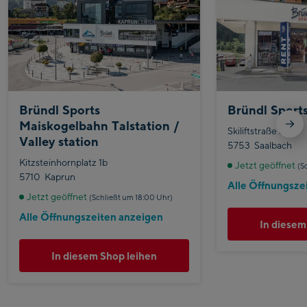
Bründl Sports
Bründl Sport
Maiskogelbahn Talstation /
Skiliftstraße 365
Valley station
5753
Saalbach
Kitzsteinhornplatz 1b
Jetzt geöffnet
(S
5710
Kaprun
Alle Öffnungsze
Jetzt geöffnet
(Schließt um 18:00 Uhr)
Alle Öffnungszeiten anzeigen
In diesem
In diesem Shop leihen