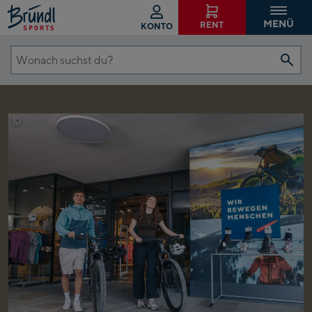
MENÜ
RENT
KONTO
Wonach
suchst
du?
©
Johannes Radlwimmer