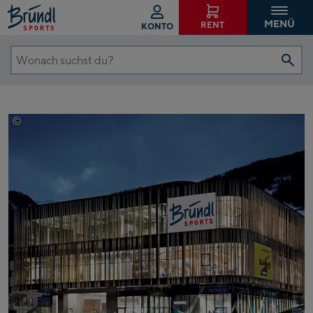
MENÜ
RENT
KONTO
Wonach
suchst
du?
©
Wöckinger