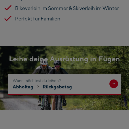
Bikeverleih im Sommer & Skiverleih im Winter
Perfekt für Familien
Leihe deine Ausrüstung in Fügen
Wo möchtest du leihen?
Wann möchtest du leihen?
Suche
Abholtag
Rückgabetag
nach
Ort,
Region,
Hotel,
…