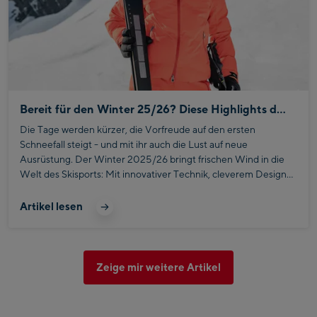
Bereit für den Winter 25/26? Diese Highlights darfst du nicht verpassen!
Die Tage werden kürzer, die Vorfreude auf den ersten
Schneefall steigt - und mit ihr auch die Lust auf neue
Ausrüstung. Der Winter 2025/26 bringt frischen Wind in die
Welt des Skisports: Mit innovativer Technik, cleverem Design
und brandneuen Marken sorgt die kommende Saison für
Begeisterung auf und abseits der Piste. Hier findest du unsere
Artikel lesen
Highlights - direkt von der Skipiste in deinen Winter-Alltag!
Zeige mir weitere Artikel