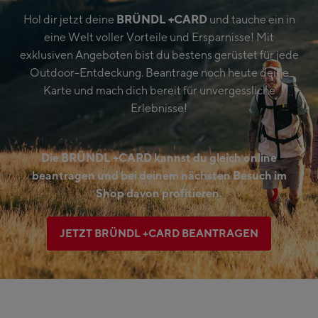
Hol dir jetzt deine
BRÜNDL +CARD
und tauche ein in
eine Welt voller Vorteile und Ersparnisse! Mit
exklusiven Angeboten bist du bestens gerüstet für jede
Outdoor-Entdeckung. Beantrage noch heute deine
Karte und mach dich bereit für unvergessliche
Erlebnisse!
Die BRÜNDL +CARD kannst du gleich online
beantragen und bei deinem nächsten Besuch im
Shop davon profitieren.
JETZT BRÜNDL +CARD BEANTRAGEN