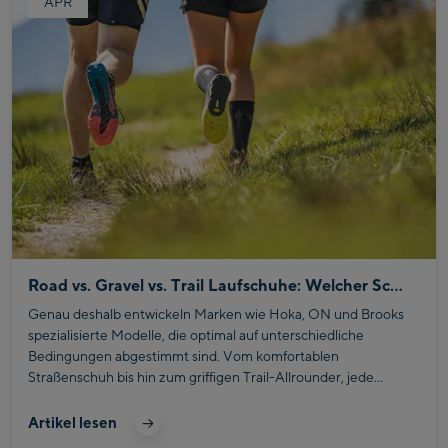
APR
Road vs. Gravel vs. Trail Laufschuhe: Welcher Schuh passt zu deinem Laufstil?
Genau deshalb entwickeln Marken wie Hoka, ON und Brooks
spezialisierte Modelle, die optimal auf unterschiedliche
Bedingungen abgestimmt sind. Vom komfortablen
Straßenschuh bis hin zum griffigen Trail-Allrounder, jede
Kategorie bringt ihre eigenen Stärken mit und unterstützt dich
gezielt bei deinem Training.
Artikel lesen