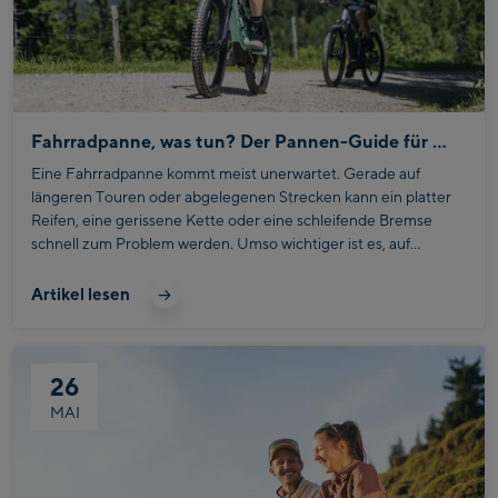
Fahrradpanne, was tun? Der Pannen-Guide für unterwegs
Eine Fahrradpanne kommt meist unerwartet. Gerade auf
längeren Touren oder abgelegenen Strecken kann ein platter
Reifen, eine gerissene Kette oder eine schleifende Bremse
schnell zum Problem werden. Umso wichtiger ist es, auf
typische Defekte vorbereitet zu sein und die wichtigsten
Werkzeuge immer dabeizuhaben. Mit einer kleinen Service
Artikel lesen
Tasche lassen sich viele Probleme direkt unterwegs beheben,
sodass die Tour nicht vorzeitig endet.
26
MAI