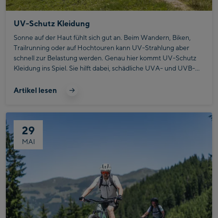
UV-Schutz Kleidung
Sonne auf der Haut fühlt sich gut an. Beim Wandern, Biken,
Trailrunning oder auf Hochtouren kann UV-Strahlung aber
schnell zur Belastung werden. Genau hier kommt UV-Schutz
Kleidung ins Spiel. Sie hilft dabei, schädliche UVA- und UVB-
Strahlung abzuschirmen, bevor sie die Haut erreicht. Besonders
in den Bergen ist das wichtig, denn mit zunehmender Höhe
Artikel lesen
wird die UV-Belastung stärker. Zusätzlich reflektieren Schnee,
Gletscherflächen und helle Felsen die Strahlung, wodurch sie
nicht nur von oben, sondern auch von unten auf den Körper
29
trifft.
MAI