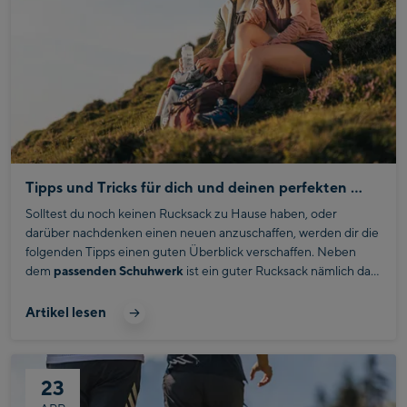
Tipps und Tricks für dich und deinen perfekten Wanderrucksack
Solltest du noch keinen Rucksack zu Hause haben, oder
darüber nachdenken einen neuen anzuschaffen, werden dir die
folgenden Tipps einen guten Überblick verschaffen. Neben
dem
passenden Schuhwerk
ist ein guter Rucksack nämlich das
A und O.
Ausgefeilte Systeme
verhindern lästige
Rückenschmerzen und
erleichtern den Aufstieg
erheblich.
Artikel lesen
Zuerst solltest du dir klar werden, welche Art von Wanderung
bevorsteht und wie viele Schritte du zurücklegen möchtest.
Wanderrucksäcke erhältst du nämlich grob von
10 bis 95
23
Litern
, mit den verschiedensten
Funktionen
.