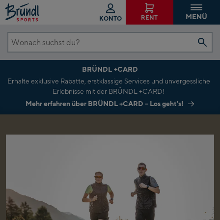
MENÜ
RENT
KONTO
Wonach
suchst
BRÜNDL +CARD
du?
Erhalte exklusive Rabatte, erstklassige Services und unvergessliche
Erlebnisse mit der BRÜNDL +CARD!
Mehr erfahren über BRÜNDL +CARD – Los geht's!