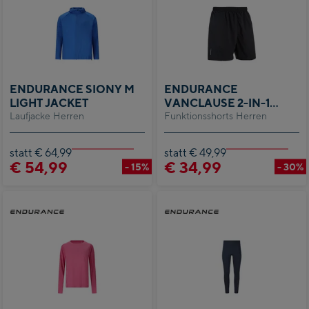
ENDURANCE SIONY M
ENDURANCE
LIGHT JACKET
VANCLAUSE 2-IN-1
Laufjacke Herren
Funktionsshorts Herren
SHORT M
statt € 64,99
statt € 49,99
€ 54,99
€ 34,99
- 15%
- 30%