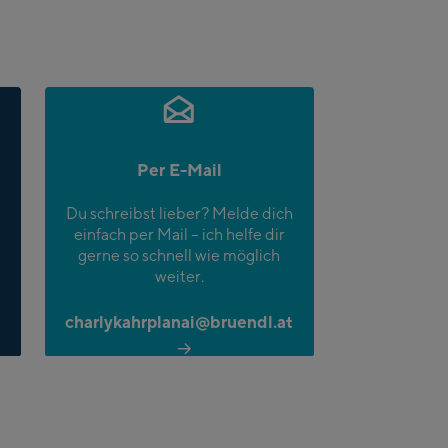
Per E-Mail
Du schreibst lieber? Melde dich
einfach per Mail – ich helfe dir
gerne so schnell wie möglich
weiter.
charlykahrplanai@bruendl.at