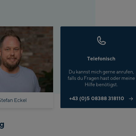
Telefonisch
Du kannst mich gerne anrufen,
falls du Fragen hast oder meine
Hilfe benötigst.
+43 (0)5 08388 318110
Stefan Eckel
ng