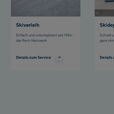
©
Wöcking
Skiverleih
Skide
Einfach und unkompliziert seit 1956 -
Schnell 
das Rent-Netzwerk
ganz ohn
Details zum Service
Details