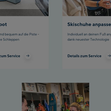
er
pot
Skischuhe anpass
und bequem auf die Piste -
Individuell an deinen Fuß a
e Schleppen
dank neuester Technologie
 zum Service
Details zum Service