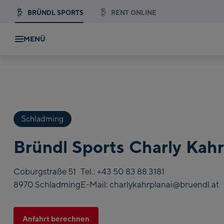
BRÜNDL SPORTS
RENT ONLINE
MENÜ
Schladming
Bründl Sports Charly Kah
Coburgstraße 51
Tel.:
+43 50 83 88 3181
8970 Schladming
E-Mail:
charlykahrplanai@bruendl.at
Anfahrt berechnen