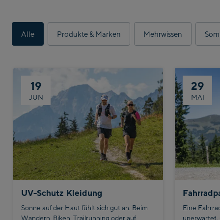
Alle
Produkte & Marken
Mehrwissen
Som
19
29
JUN
MAI
UV-Schutz Kleidung
Sonne auf der Haut fühlt sich gut an. Beim
Eine Fahrr
Wandern, Biken, Trailrunning oder auf
unerwartet.