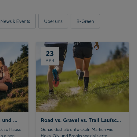
News & Events
Über uns
B-Green
23
APR
Tipps und Tricks für dich und deinen perfekten Wanderrucksack
Road vs. Gravel vs. Trail Laufschuhe: Welcher Schuh passt zu deinem Laufstil?
ck zu Hause
Genau deshalb entwickeln Marken wie
en einen
Hoka, ON und Brooks spezialisierte