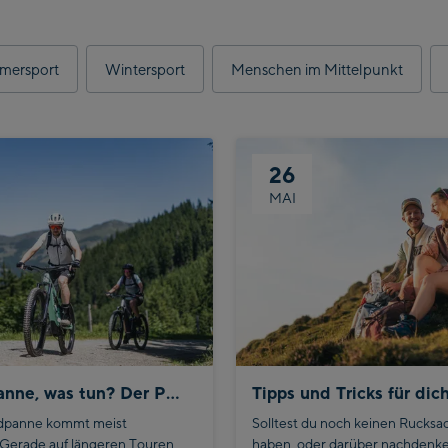
mersport
Wintersport
Menschen im Mittelpunkt
26
MAI
Fahrradpanne, was tun? Der Pannen-Guide für unterwegs
adpanne kommt meist
Solltest du noch keinen Rucksa
 Gerade auf längeren Touren
haben, oder darüber nachdenk