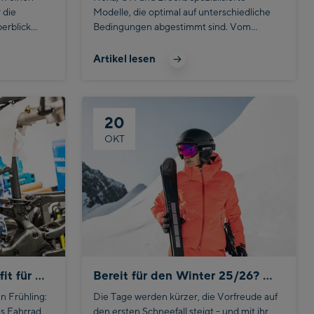
 die
Modelle, die optimal auf unterschiedliche
erblick
Bedingungen abgestimmt sind. Vom
nden
komfortablen Straßenschuh bis hin zum
ack nämlich
griffigen Trail-Allrounder, jede Kategorie
Artikel lesen
eme
bringt ihre eigenen Stärken mit und
merzen und
unterstützt dich gezielt bei deinem Training.
ich. Zuerst
che Art von
20
viele
OKT
st.
ämlich grob
So machst du dein Bike fit für den Frühling
Bereit für den Winter 25/26? Diese Highlights darfst du nicht verpassen!
en Frühling:
Die Tage werden kürzer, die Vorfreude auf
s Fahrrad
den ersten Schneefall steigt - und mit ihr