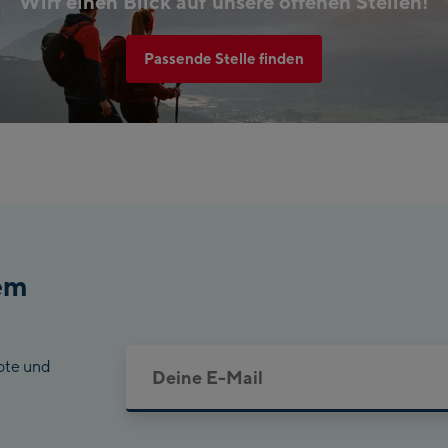
Wirf einen Blick auf unsere offenen Stellen!
Passende Stelle finden
em
ote und