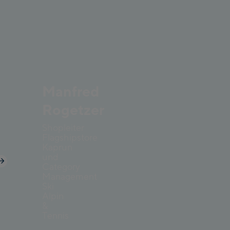
Manfred
Rogetzer
Shopleiter
Flagshipstore
Kaprun
und
Category
Management
Ski
Alpin
&
Tennis