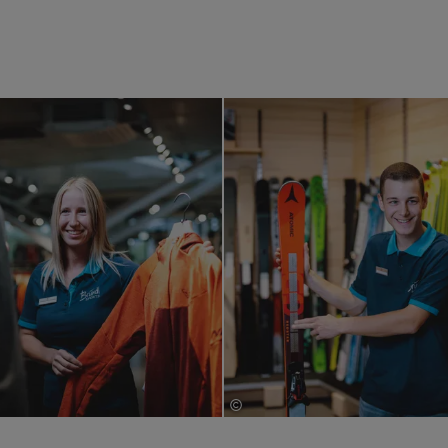
©
s
Bründl Sports