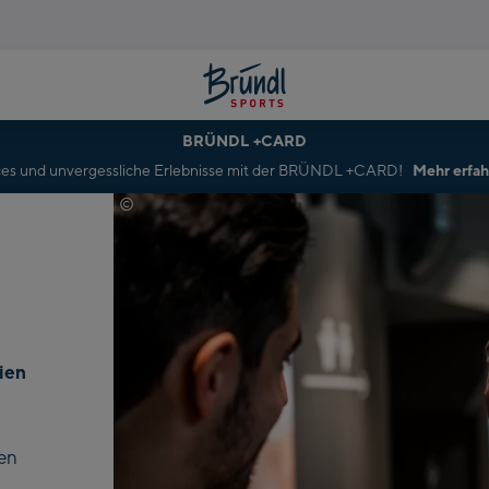
BRÜNDL +CARD
rvices und unvergessliche Erlebnisse mit der BRÜNDL +CARD!
Mehr erfa
©
Mathaeus Gartner
ien
ten