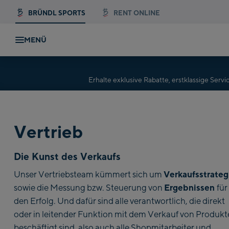
BRÜNDL SPORTS
RENT ONLINE
MENÜ
Erhalte exklusive Rabatte, erstklassige Se
Vertrieb
Die Kunst des Verkaufs
Verkaufsstrateg
Unser Vertriebsteam kümmert sich um
Ergebnissen
sowie die Messung bzw. Steuerung von
für
den Erfolg. Und dafür sind alle verantwortlich, die direkt
oder in leitender Funktion mit dem Verkauf von Produk
beschäftigt sind, also auch alle Shopmitarbeiter und