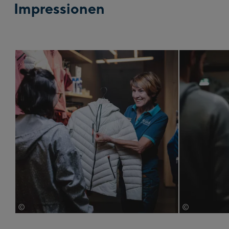
Impressionen
©
©
Bründl Sports
Bründl Sport