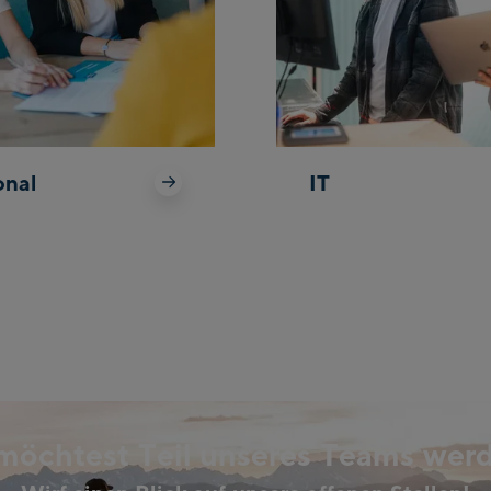
onal
IT
möchtest Teil unseres Teams wer