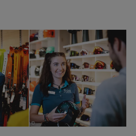
©
Bründl Sports
©