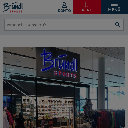
MENÜ
RENT
KONTO
Wonach
tion
suchst
du?