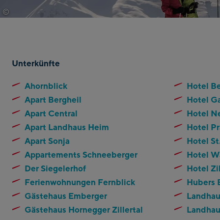
©
archiv-tvb-mayrhofen-dominic-ebenbichler
Unterkünfte
Ahornblick
Hotel B
Apart Bergheil
Hotel G
Apart Central
Hotel N
Apart Landhaus Heim
Hotel Pr
Apart Sonja
Hotel St
Appartements Schneeberger
Hotel W
Der Siegelerhof
Hotel Zi
Ferienwohnungen Fernblick
Hubers 
Gästehaus Emberger
Landhau
Gästehaus Hornegger Zillertal
Landhau