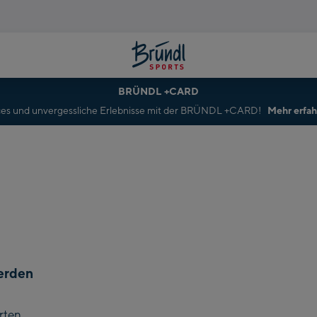
NEUESTE 
BRÜNDL +CARD
rvices und unvergessliche Erlebnisse mit der BRÜNDL +CARD!
Mehr erfa
erden
rten