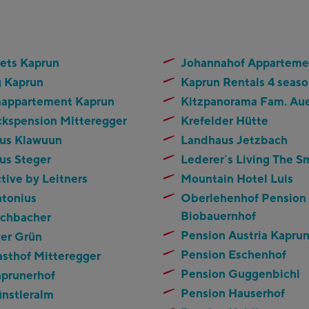
lets Kaprun
Johannahof Apparteme
g Kaprun
Kaprun Rentals 4 seaso
nappartement Kaprun
Kitzpanorama Fam. Au
ckspension Mitteregger
Krefelder Hütte
us Klawuun
Landhaus Jetzbach
us Steger
Lederer´s Living The S
tive by Leitners
Mountain Hotel Luis
ntonius
Oberlehenhof Pension
Biobauernhof
schbacher
Pension Austria Kapru
ver Grün
Pension Eschenhof
asthof Mitteregger
Pension Guggenbichl
aprunerhof
Pension Hauserhof
ünstleralm