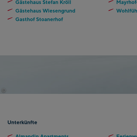
Gästehaus Stefan Kröll
Mayrhof
Gästehaus Wiesengrund
Wohlfüh
Gasthof Stoanerhof
©
tvb-paznaun-ischgl
Unterkünfte
Almandin Apartments
Ferienw