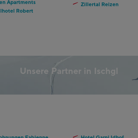
en Apartments
Zillertal Reizen
lhotel Robert
Unsere Partner in Ischgl
ohnungen Fabienne
Hotel Garni Idhof