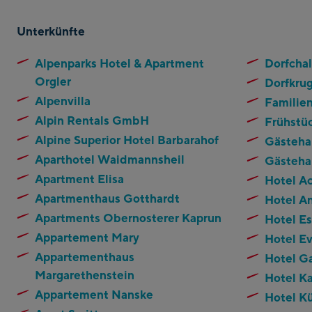
Unterkünfte
Alpenparks Hotel & Apartment
Dorfcha
Orgler
Dorfkru
Alpenvilla
Familie
Alpin Rentals GmbH
Frühstü
Alpine Superior Hotel Barbarahof
Gästeha
Aparthotel Waidmannsheil
Gästeha
Apartment Elisa
Hotel Ac
Apartmenthaus Gotthardt
Hotel A
Apartments Obernosterer Kaprun
Hotel E
Appartement Mary
Hotel E
Appartementhaus
Hotel G
Margarethenstein
Hotel K
Appartement Nanske
Hotel K