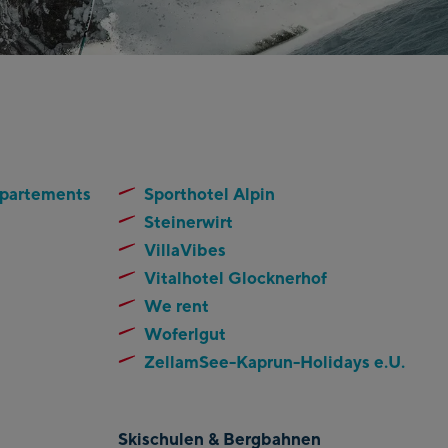
ppartements
Sporthotel Alpin
Steinerwirt
VillaVibes
Vitalhotel Glocknerhof
We rent
Woferlgut
ZellamSee-Kaprun-Holidays e.U.
Skischulen & Bergbahnen