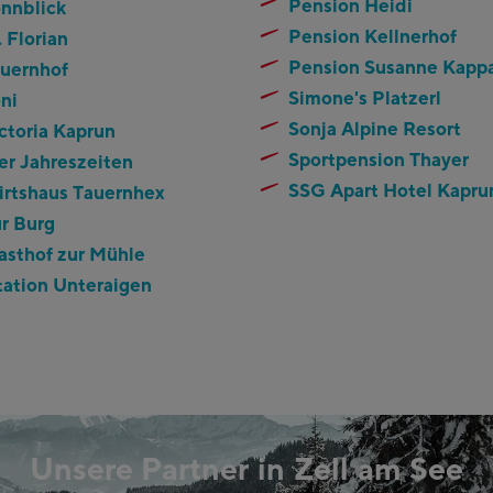
Pension Heidi
nnblick
Pension Kellnerhof
. Florian
Pension Susanne Kapp
auernhof
Simone's Platzerl
ni
Sonja Alpine Resort
ctoria Kaprun
Sportpension Thayer
er Jahreszeiten
SSG Apart Hotel Kapru
irtshaus Tauernhex
r Burg
asthof zur Mühle
tation Unteraigen
Unsere Partner in Zell am See