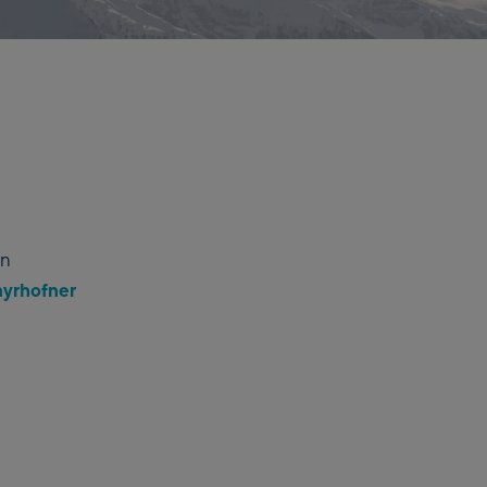
en
rhofner