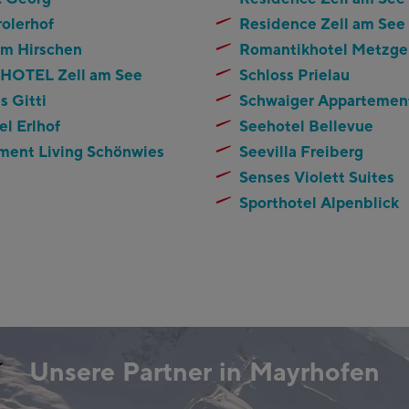
rolerhof
Residence Zell am See
um Hirschen
Romantikhotel Metzge
OTEL Zell am See
Schloss Prielau
 Gitti
Schwaiger Appartemen
l Erlhof
Seehotel Bellevue
ment Living Schönwies
Seevilla Freiberg
Senses Violett Suites
Sporthotel Alpenblick
Unsere Partner in Mayrhofen