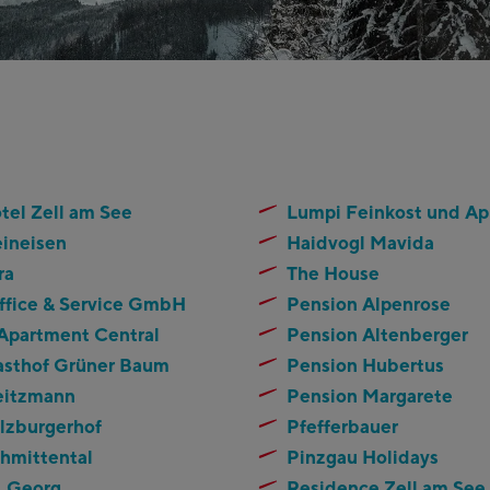
tel Zell am See
Lumpi Feinkost und A
eineisen
Haidvogl Mavida
ra
The House
fice & Service GmbH
Pension Alpenrose
 Apartment Central
Pension Altenberger
asthof Grüner Baum
Pension Hubertus
eitzmann
Pension Margarete
lzburgerhof
Pfefferbauer
hmittental
Pinzgau Holidays
. Georg
Residence Zell am See