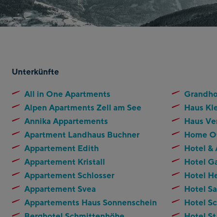
©
Schmittenhoehebahn
Unterkünfte
All in One Apartments
Grandho
Alpen Apartments Zell am See
Haus Kl
Annika Appartements
Haus Ve
Apartment Landhaus Buchner
Home Of
Appartement Edith
Hotel &
Appartement Kristall
Hotel G
Appartement Schlosser
Hotel H
Appartement Svea
Hotel Sa
Appartements Haus Sonnenschein
Hotel Sc
Berghotel Schmittenhöhe
Hotel St