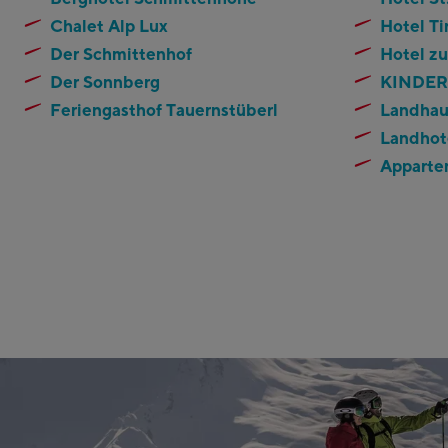
Chalet Alp Lux
Hotel Ti
Der Schmittenhof
Hotel z
Der Sonnberg
KINDERH
Feriengasthof Tauernstüberl
Landhaus
Landhote
Apparte