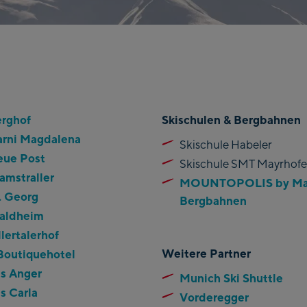
erghof
Skischulen & Bergbahnen
arni Magdalena
Skischule Habeler
eue Post
Skischule SMT Mayrhof
amstraller
MOUNTOPOLIS by May
. Georg
Bergbahnen
aldheim
llertalerhof
Weitere Partner
Boutiquehotel
s Anger
Munich Ski Shuttle
s Carla
Vorderegger