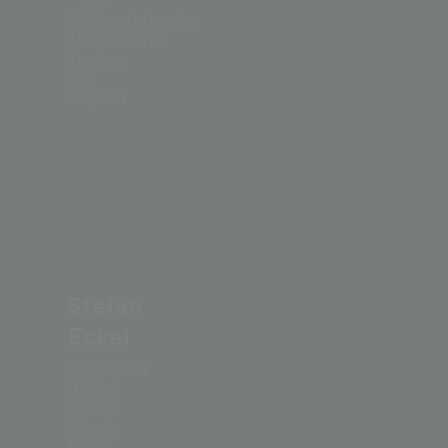
Stellvertretende
Shopleiterin
Tauern
Spa
Kaprun
©
Mathaeus Gartner
Stefan
Eckel
Shopleiter
Bründl
Sports
Charly
Kahr