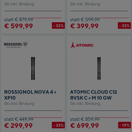
Ski inkl. Bindung
TCX
Ski inkl. Bindung
statt € 879,99
statt € 599,99
€ 599,99
€ 399,99
- 32%
- 33%
ROSSIGNOL NOVA 4 +
ATOMIC CLOUD C12
XP10
RVSK C + M 10 GW
Ski inkl. Bindung
Ski inkl. Bindung
statt € 449,99
statt € 859,99
€ 299,99
€ 699,99
- 33%
- 19%