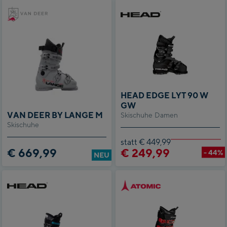
HEAD EDGE LYT 90 W
GW
VAN DEER BY LANGE M
Skischuhe Damen
Skischuhe
statt € 449,99
€ 669,99
€ 249,99
- 44%
NEU