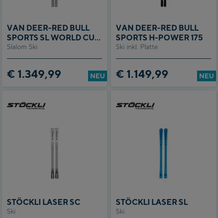
VAN DEER-RED BULL
VAN DEER-RED BULL
SPORTS SL WORLD CUP
SPORTS H-POWER 175
Slalom Ski
12,5 + R22 WC
Ski inkl. Platte
€ 1.349,99
€ 1.149,99
NEU
NEU
STÖCKLI LASER SC
STÖCKLI LASER SL
Ski
Ski