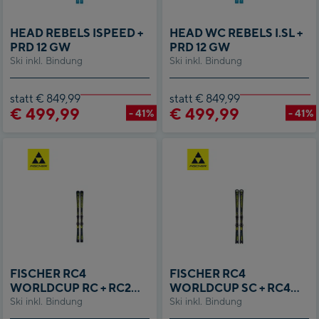
HEAD REBELS ISPEED +
HEAD WC REBELS I.SL +
PRD 12 GW
PRD 12 GW
Ski inkl. Bindung
Ski inkl. Bindung
statt € 849,99
statt € 849,99
€ 499,99
€ 499,99
- 41%
- 41%
FISCHER RC4
FISCHER RC4
WORLDCUP RC + RC2
WORLDCUP SC + RC4
Ski inkl. Bindung
Z12 GW
Ski inkl. Bindung
Z12 GW