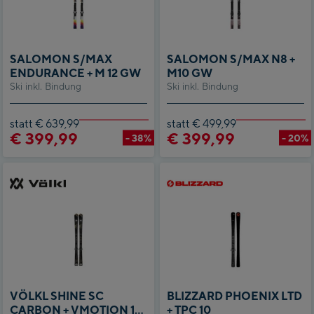
SALOMON S/MAX
SALOMON S/MAX N8 +
ENDURANCE + M 12 GW
M10 GW
Ski inkl. Bindung
Ski inkl. Bindung
statt € 639,99
statt € 499,99
€ 399,99
€ 399,99
- 38%
- 20%
VÖLKL SHINE SC
BLIZZARD PHOENIX LTD
CARBON + VMOTION 11
+ TPC 10