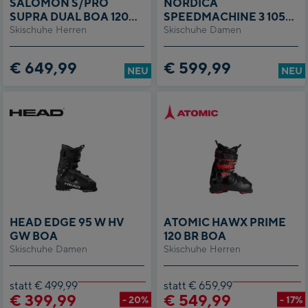
SALOMON S/PRO
NORDICA
SUPRA DUAL BOA 120
SPEEDMACHINE 3 105
Skischuhe Herren
GW
Skischuhe Damen
BOA DD GW
€ 649,99
€ 599,99
NEU
NEU
HEAD EDGE 95 W HV
ATOMIC HAWX PRIME
GW BOA
120 BR BOA
Skischuhe Damen
Skischuhe Herren
statt € 499,99
statt € 659,99
€ 399,99
€ 549,99
- 20%
- 17%