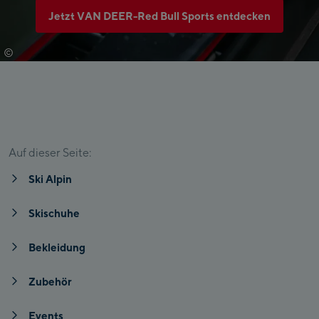
Jetzt VAN DEER-Red Bull Sports entdecken
©
Van Deer - Red Bull Sports
Ski Alpin
Skischuhe
Bekleidung
Zubehör
Even
Auf dieser Seite:
Ski Alpin
Skischuhe
Bekleidung
Zubehör
Events