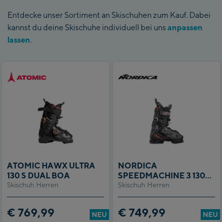
Entdecke unser Sortiment an Skischuhen zum Kauf. Dabei
kannst du deine Skischuhe individuell bei uns
anpassen
lassen
.
ATOMIC HAWX ULTRA
NORDICA
130 S DUAL BOA
SPEEDMACHINE 3 130
Skischuh Herren
Skischuh Herren
BOA DD GW
€ 769,99
€ 749,99
NEU
NEU