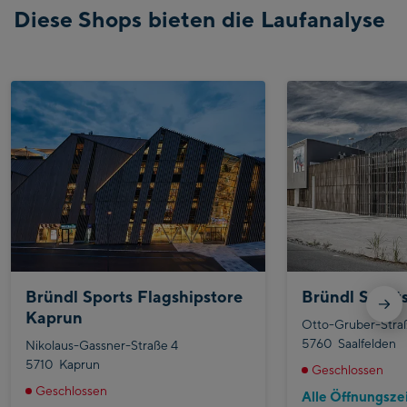
Diese Shops bieten die Laufanalyse
Bründl Sports Flagshipstore
Bründl Sports
Kaprun
Otto-Gruber-Straß
5760
Saalfelden
Nikolaus-Gassner-Straße 4
5710
Kaprun
Geschlossen
Geschlossen
Alle Öffnungsze