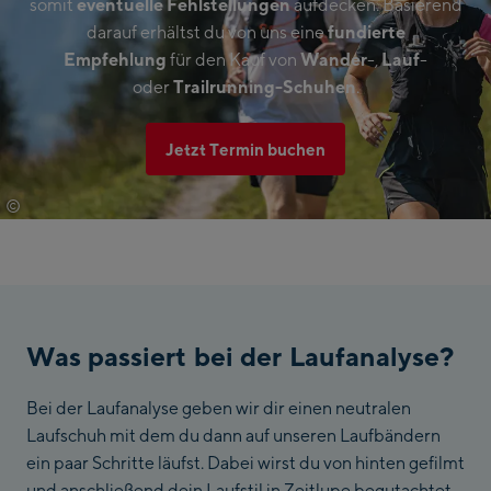
somit
eventuelle Fehlstellungen
aufdecken. Basierend
darauf erhältst du von uns eine
fundierte
Empfehlung
für den Kauf von
Wander
-,
Lauf
-
oder
Trailrunning-Schuhen
.
Jetzt Termin buchen
©
Johannes Radlwimmer
Was passiert bei der Laufanalyse?
Bei der Laufanalyse geben wir dir einen neutralen
Laufschuh mit dem du dann auf unseren Laufbändern
ein paar Schritte läufst. Dabei wirst du von hinten gefilmt
und anschließend dein Laufstil in Zeitlupe begutachtet.