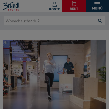
MENÜ
RENT
KONTO
Wonach
suchst
du?
©
EXPA/Jürgen Feichter