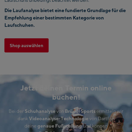
Laufschuhs unbedingt beachtet werden.
Die Laufanalyse bietet eine fundierte Grundlage für die
Empfehlung einer bestimmten Kategorie von
Laufschuhen.
Shop auswählen
Jetzt deinen Termin online
buchen!
Bei der
Schuhanalyse
von
Bründl Sports
ermitteln wir
dank
Videoanalyse-Technologie
von Dartfish
deine
genaue Fußstellung
und können