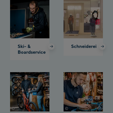
©
Mathäus Gartner
Ski- &
Schneiderei
Boardservice
©
©
Mathäus Gartner
Mathäus Gartner