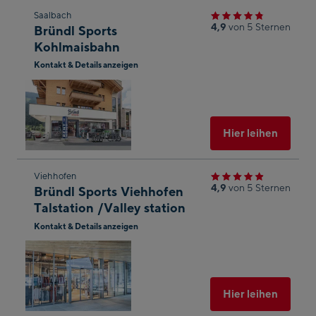
Zum
Saalbach
4,9
von 5 Sternen
Bründl Sports
nächsten
Kohlmaisbahn
Shop-
Kontakt & Details anzeigen
Ergebnis
In
springen
Googl
Maps
öffnen
Ausgew
Hier leihen
Zum
Viehhofen
4,9
von 5 Sternen
Bründl Sports Viehhofen
nächsten
Talstation /Valley station
Shop-
Kontakt & Details anzeigen
Ergebnis
In
springen
Googl
Maps
öffnen
Ausgew
Hier leihen