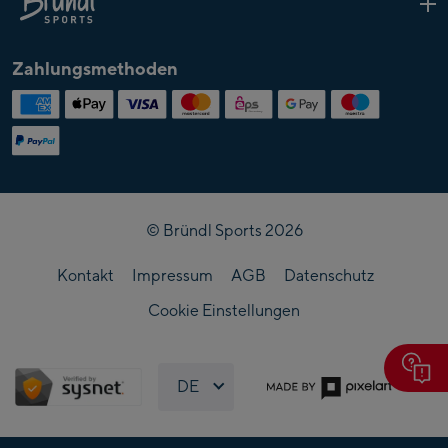
Schuhe
Über
Skitouren-Sets
Follow us
Bründl
Zahlungsmethoden
Langlauf-Sets
Funsport-Geräte
Grounding Skiverleih
© Bründl Sports 2026
Kontakt
Impressum
AGB
Datenschutz
Cookie Einstellungen