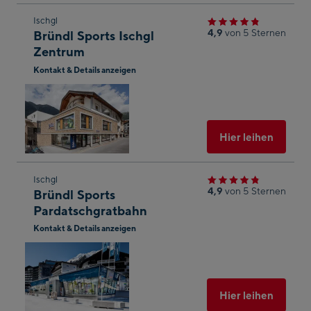
Zum
Ischgl
4,9
von 5 Sternen
Bründl Sports Ischgl
nächsten
Zentrum
Shop-
Kontakt & Details anzeigen
Ergebnis
In
springen
Googl
Maps
öffnen
Ausgew
Hier leihen
Zum
Ischgl
4,9
von 5 Sternen
Bründl Sports
nächsten
Pardatschgratbahn
Shop-
Kontakt & Details anzeigen
Ergebnis
In
springen
Googl
Maps
öffnen
Ausgew
Hier leihen