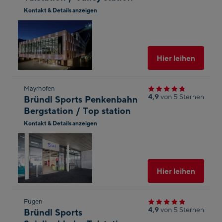
Shop-
Kontakt & Details anzeigen
Ergebnis
In
springen
Googl
Maps
öffnen
Ausgew
Hier leihen
Zum
Mayrhofen
4,9
von 5 Sternen
Bründl Sports Penkenbahn
nächsten
Bergstation / Top station
Shop-
Kontakt & Details anzeigen
Ergebnis
In
springen
Googl
Maps
öffnen
Ausgew
Hier leihen
Zum
Fügen
4,9
von 5 Sternen
Bründl Sports
nächsten