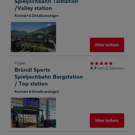
Spieljochbahn Talstation
Shop-
/Valley station
Ergebnis
Kontakt & Details anzeigen
springen
In
Googl
Maps
öffnen
Ausgew
Hier leihen
Zum
Fügen
4,9
von 5 Sternen
Bründl Sports
nächsten
Spieljochbahn Bergstation
Shop-
/ Top station
Ergebnis
Kontakt & Details anzeigen
springen
In
Googl
Maps
öffnen
Ausgew
Hier leihen