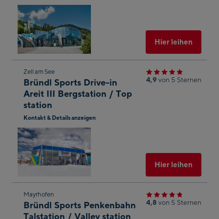
In
springen
Googl
Maps
öffnen
Ausgew
Hier leihen
Zum
Zell am See
4,9
von 5 Sternen
Bründl Sports Drive-in
nächsten
Areit III Bergstation / Top
Shop-
station
Ergebnis
Kontakt & Details anzeigen
springen
In
Googl
Maps
öffnen
Ausgew
Hier leihen
Zum
Mayrhofen
4,8
von 5 Sternen
Bründl Sports Penkenbahn
nächsten
Talstation / Valley station