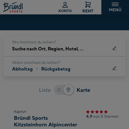
rung abschließen
MENÜ
RENT
KONTO
Aktueller
Schritt:
Wo möchtest du leihen?
Ort
Suche
&
nach
Zeit
Ort,
Wann möchtest du leihen?
Abholtag
Rückgabetag
Region,
Hotel,
…
Liste
Karte
Zum
Kaprun
4,9
von 5 Sternen
Bründl Sports
nächsten
Kitzsteinhorn Alpincenter
vorheriger
Shop-