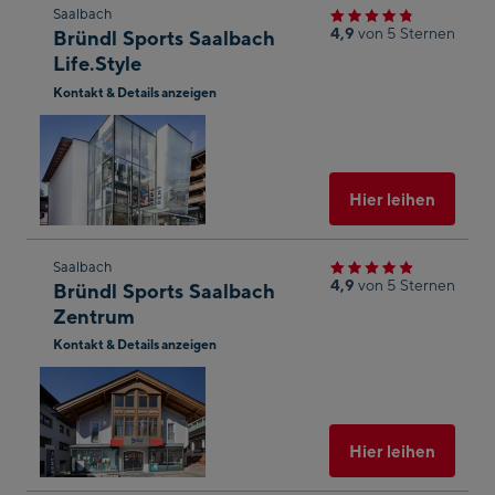
Zum
Saalbach
4,9
von 5 Sternen
Bründl Sports Saalbach
nächsten
Life.Style
Shop-
Kontakt & Details anzeigen
Ergebnis
In
springen
Googl
Maps
öffnen
Ausgew
Hier leihen
Zum
Saalbach
4,9
von 5 Sternen
Bründl Sports Saalbach
nächsten
Zentrum
Shop-
Kontakt & Details anzeigen
Ergebnis
In
springen
Googl
Maps
öffnen
Ausgew
Hier leihen