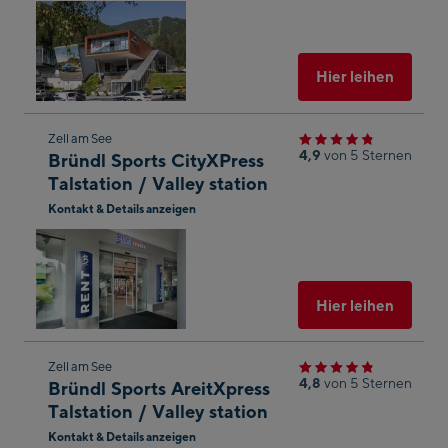
In
Googl
Maps
öffnen
Ausgew
Hier leihen
Zum
Zell am See
4,9
von 5 Sternen
Bründl Sports CityXPress
nächsten
Talstation / Valley station
Shop-
Kontakt & Details anzeigen
Ergebnis
In
springen
Googl
Maps
öffnen
Ausgew
Hier leihen
Zum
Zell am See
4,8
von 5 Sternen
Bründl Sports AreitXpress
nächsten
Talstation / Valley station
Shop-
Kontakt & Details anzeigen
Ergebnis