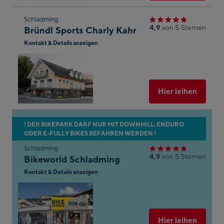
Zum
Schladming
4,9
von 5 Sternen
Bründl Sports Charly Kahr
nächsten
r
?
Kontakt & Details anzeigen
Shop-
Ergebnis
In
Googl
springen
die
Maps
öffnen
Ausgew
Hier leihen
.
ton,
n
Zum
! DER BIKEPARK DARF NUR MIT DOWNHILL, ENDURO
en.
ODER E-FULLY BIKES BEFAHREN WERDEN !
nächsten
arte
Shop-
Schladming
4,9
von 5 Sternen
Bikeworld Schladming
Ergebnis
ngen
springen
Kontakt & Details anzeigen
In
um
Googl
le
Maps
öffnen
Ausgew
Hier leihen