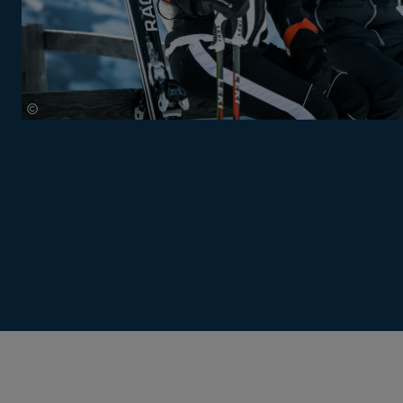
©
Mathaeus Gartner