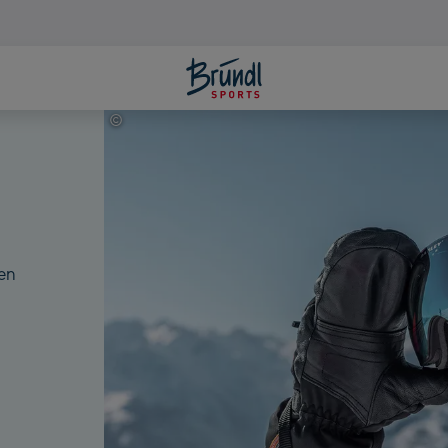
©
C.Beech
ten
m