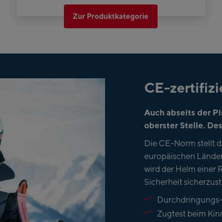
Zur Produktkategorie
CE-zertifiz
Auch abseits der Pi
oberster Stelle. Des
Die CE-Norm stellt da
europäischen Ländern
wird der Helm einer 
Sicherheit sicherzust
Durchdringungs- 
Zugtest beim Ki