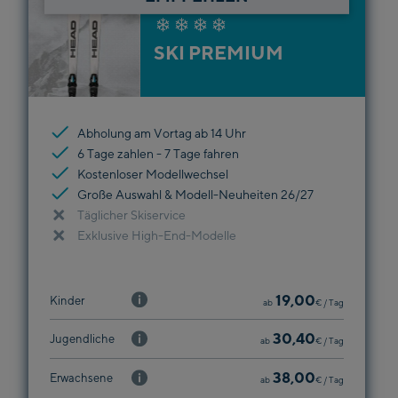
SKI PREMIUM
Abholung am Vortag ab 14 Uhr
6 Tage zahlen - 7 Tage fahren
Kostenloser Modellwechsel
Große Auswahl & Modell-Neuheiten 26/27
Täglicher Skiservice
Exklusive High-End-Modelle
19,00
Kinder
ab
€
/ Tag
30,40
Jugendliche
ab
€
/ Tag
38,00
Erwachsene
ab
€
/ Tag