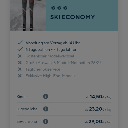
SKI ECONOMY
Abholung am Vortag ab 14 Uhr
6 Tage zahlen - 7 Tage fahren
Kostenloser Modellwechsel
Große Auswahl & Modell-Neuheiten 26/27
Täglicher Skiservice
Exklusive High-End-Modelle
14,50
Kinder
ab
€
/ Tag
23,20
Jugendliche
ab
€
/ Tag
29,00
Erwachsene
ab
€
/ Tag