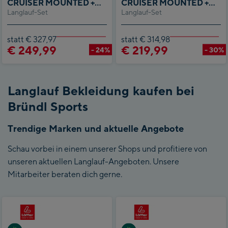
CRUISER MOUNTED +
CRUISER MOUNTED +
Langlauf-Set
COMPACT STEP IN +
Langlauf-Set
COMPACT STEP IN + XC
ATOMIC SAVOR 25 W
TOURING MY STYLE
statt € 327,97
statt € 314,98
€ 249,99
€ 219,99
- 24%
- 30%
Langlauf Bekleidung kaufen bei
Bründl Sports
Trendige Marken und aktuelle Angebote
Schau vorbei in einem unserer Shops und profitiere von
unseren aktuellen Langlauf-Angeboten. Unsere
Mitarbeiter beraten dich gerne.