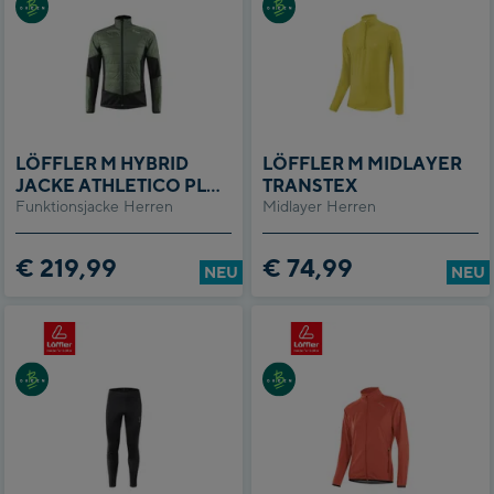
LÖFFLER M HYBRID
LÖFFLER M MIDLAYER
JACKE ATHLETICO PL
TRANSTEX
Funktionsjacke Herren
60
Midlayer Herren
€ 219,99
€ 74,99
NEU
NEU