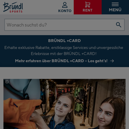
MENÜ
RENT
KONTO
Wonach
suchst
BRÜNDL +CARD
du?
Erhalte exklusive Rabatte, erstklassige Services und unvergessliche
Erlebnisse mit der BRÜNDL +CARD!
Mehr erfahren über BRÜNDL +CARD – Los geht's!
©
Mathaeus Gartner