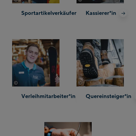
Sportartikelverkäufer*in
Kassierer*in
©
©
Bründl Sports
Mathäus Gartner
Verleihmitarbeiter*in
Quereinsteiger*in