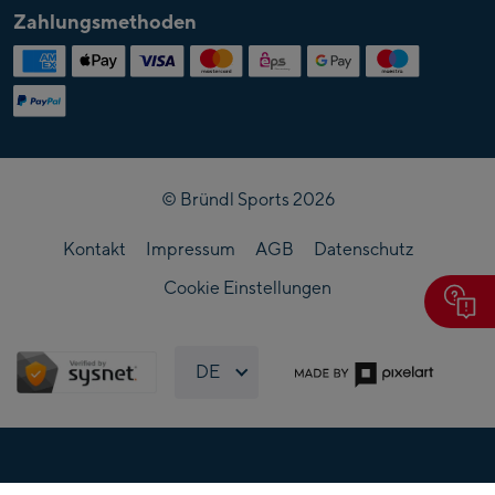
Partner
Lehre bei Bründl
Bründl
Zahlungsmethoden
Magazin & Stories
Entitäten
Karriere im Servicecenter
Veranstaltungen
Bründl Akademie
Presse
Ansprechpartner
Sitemap
FAQ
Follow us
© Bründl Sports 2026
Kontakt
Impressum
AGB
Datenschutz
Cookie Einstellungen