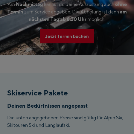
Am
Nachmittag
kannst du deine Ausrüstung auch
ohne
Termin
zum Service abgeben. Die Abholung ist dann
am
nächsten Tag ab 8:30 Uhr
möglich.
Jetzt Termin buchen
Skiservice Pakete
Deinen Bedürfnissen angepasst
Die unten angegebenen Preise sind gütlig für Alpin Ski,
Skitouren Ski und Langlaufski.