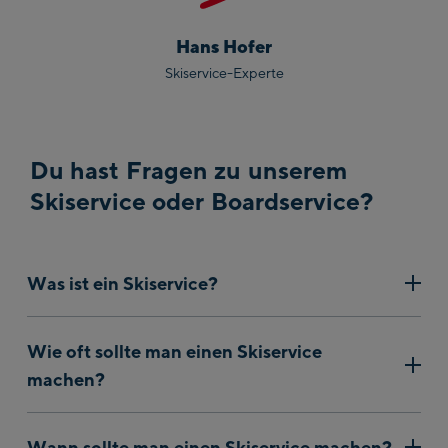
Hans Hofer
Skiservice-Experte
Du hast Fragen zu unserem
Skiservice oder Boardservice?
Was ist ein Skiservice?
Beim Skiservice machen wir deine Ski mit scharfen
Wie oft sollte man einen Skiservice
Kanten, perfektem Belag, schnellem Wachs und der
machen?
optimalen Bindungseinstellung wieder fit.
Ein Skiservice sollte jeweils nach ca. 5 - 6 Skitagen
Wann sollte man einen Skiservice machen?