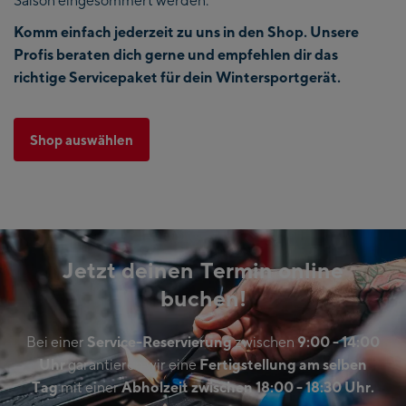
Saison eingesommert werden.
Komm einfach jederzeit zu uns in den Shop. Unsere
Profis beraten dich gerne und empfehlen dir das
richtige Servicepaket für dein Wintersportgerät.
Shop auswählen
Jetzt deinen Termin online
buchen!
Bei einer
Service-Reservierung
zwischen
9:00 - 14:00
Uhr
garantieren wir eine
Fertigstellung am selben
Tag
mit einer
Abholzeit zwischen 18:00 - 18:30 Uhr.