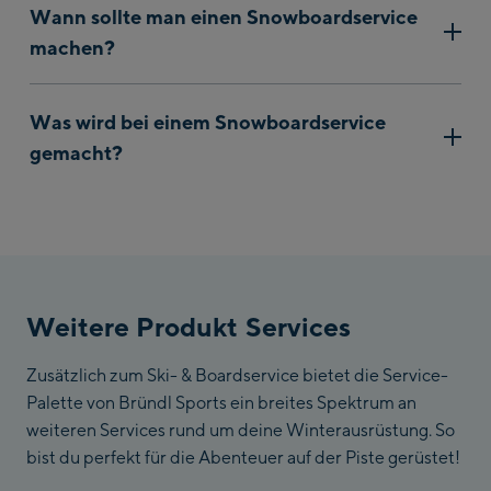
Wann sollte man einen Snowboardservice
5 - 6 Pistentagen stattfinden. Außerdem ist es wichtig,
machen?
dass dein Board jeweils vor der Saison einmal gecheckt
wird und am Ende der Saison professionell
Es ist wichtig, dass jeweils vor der Saison ein
eingesommert wird.
Was wird bei einem Snowboardservice
Snowboardservice durchgeführt wird und dass das
gemacht?
Board am Ende der Saison professionell eingesommert
wird. Idealerweise sollte ein Snowboardservice nach
Beim Snowboardservice werden Schäden im Belag, die
jeweils 5 - 6 Pistentagen stattfinden.
zum Bespiel durch kleine Steine oder Äste auf der Piste
entstehen, ausgebessert, der Belag und die Kanten
werden geschliffen, damit das Snowboard wieder
besser läuft und sich besser dreht, und das Board wird
Weitere Produkt Services
gewachst.
Zusätzlich zum Ski- & Boardservice bietet die Service-
Palette von Bründl Sports ein breites Spektrum an
weiteren Services rund um deine Winterausrüstung. So
bist du perfekt für die Abenteuer auf der Piste gerüstet!