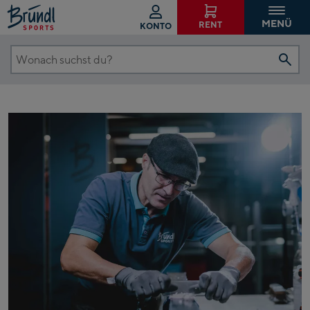
MENÜ
RENT
KONTO
Wonach
suchst
du?