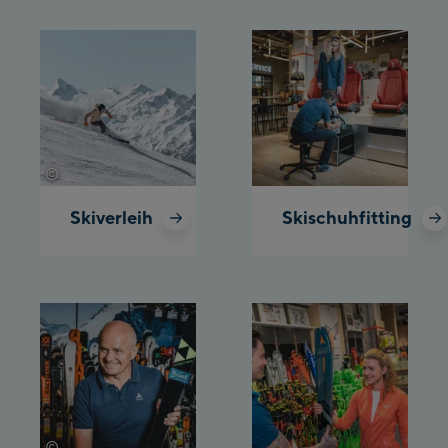
©
C.Beech
Skiverleih
Skischuhfitting
©
Mathäus Gartner