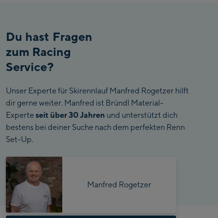
Mayrhofen:
Bhutan
Mayrhofen Zentrum
Bolivia
Du hast Fragen
Penkenbahn Talstation
Bosnia And
zum Racing
/ Valley station
Herzegovina
Service?
Penkenbahn
Bergstation / Top
Botswana
Ahornbahn Talstation
station
Unser Experte für Skirennlauf Manfred Rogetzer hilft
/Valley station
Bouvet Island
dir gerne weiter. Manfred ist Bründl Material-
Experte
seit über 30 Jahren
und unterstützt dich
Fuegen:
Brazil
bestens bei deiner Suche nach dem perfekten Renn
Spieljochbahn
Set-Up.
British Indian Ocean
Talstation /Valley
Territory
Spieljochbahn
station
Bergstation / Top
Brunei Darussalam
station
Manfred Rogetzer
Ischgl:
Bulgaria
Ischgl Zentrum
Burkina Faso