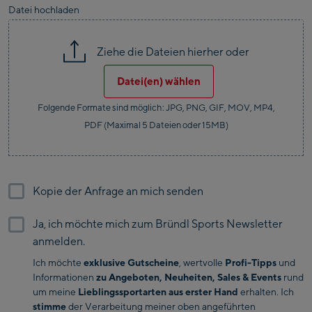
Datei hochladen
(Bergstation / Top
Bikeworld Kaprun
Angola
station)
Ziehe die Dateien hierher oder
Kaprun Outlet
Anguilla
Bike-Servicecenter
Datei(en) wählen
Kaprun
Antarctica
Folgende Formate sind möglich: JPG, PNG, GIF, MOV, MP4,
Zell Am See:
PDF (Maximal 5 Dateien oder 15MB)
Antigua And Barbuda
Schmittenhöhebahn
Talstation / Valley
Argentina
CityXPress Talstation /
station
Kopie der Anfrage an mich senden
Valley station
Armenia
AreitXpress Talstation
Ja, ich möchte mich zum Bründl Sports Newsletter
/ Valley station
Aruba
anmelden.
Drive-in Areit III
Ich möchte
exklusive Gutscheine
, wertvolle
Profi-Tipps
und
Bergstation / Top
Australia
Informationen
zu Angeboten, Neuheiten, Sales & Events
rund
station
Saalfelden:
um meine
Lieblingssportarten aus erster Hand
erhalten. Ich
Azerbaijan
stimme
der Verarbeitung meiner oben angeführten