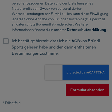
personenbezogenen Daten und der Erstellung eines
Saalfelden
Bahamas
Nutzerprofils zum Zweck von personalisierten
Werbezusendungen per E-Mail zu. Ich kann diese Einwilligung
Saalbach:
jederzeit ohne Angabe von Gründen kostenlos (z.B. per Mail
Bahrain
an datenschutz@bruendl.at) widerrufen. Weitere
Saalbach Life.Style
Datenschutzerklärung
Informationen findest du in unserer
.
Bangladesh
Saalbach Zentrum
Ich bestätige hiermit, dass ich die
von Bründl
AGB
Barbados
Sports gelesen habe und den darin enthaltenen
Kohlmaisbahn
Bestimmungen zustimme.
Belarus
Saalbach Ski-Service
Center
Belgium
Viehhofen Talstation
/Valley station
Belize
Salzburg:
Formular absenden
Benin
McArthurGlen
*
Pflichtfeld
Designer Outlet
Bermuda