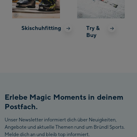
Egypt
©
©
Mathäus Gartner
Mathäus Gartner
Skischuhfitting
Try &
El Salvador
Buy
Equatorial Guinea
Eritrea
Estonia
Ethiopia
Erlebe Magic Moments in deinem
Falkland Islands
Postfach.
(malvinas)
Faroe Islands
Unser Newsletter informiert dich über Neuigkeiten,
Angebote und aktuelle Themen rund um Bründl Sports.
Fiji
Melde dich an und bleib top informiert.