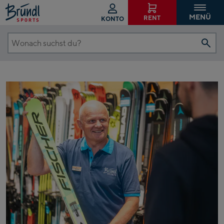
MENÜ
RENT
KONTO
Wonach
suchst
du?