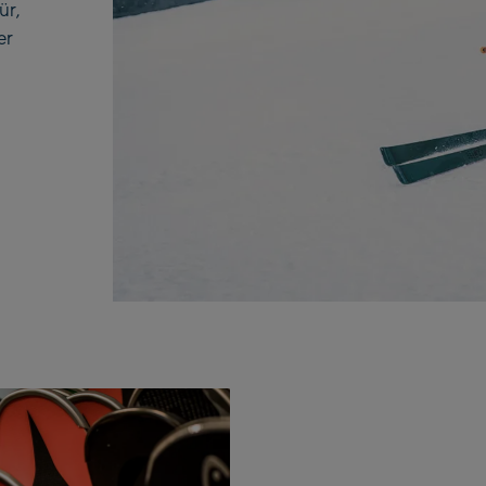
ür,
er