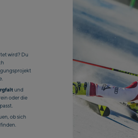
itet wird? Du
ch
egungsprojekt
e.
rgfalt
und
ein oder die
passt.
uen, ob sich
finden.