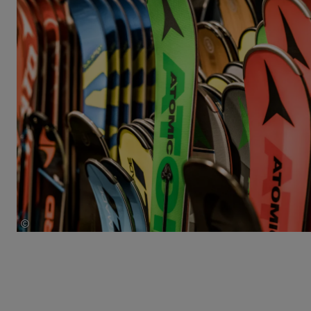
©
Mathäus Gartner