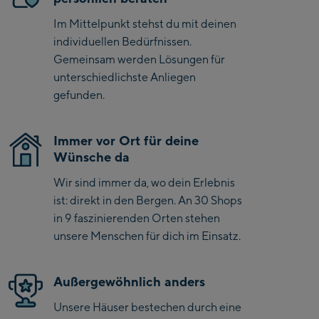
Rebound und Kraftübertragung bei weniger Anstrengung
Kaprun
und eignet sich großartig für komfortables, dynamisches
Im Mittelpunkt stehst du mit deinen
und ganztägiges Fahren in allen Verhältnissen.
Zell Am See:
individuellen Bedürfnissen.
Gemeinsam werden Lösungen für
Schmittenhöhebahn
unterschiedlichste Anliegen
Talstation / Valley
gefunden.
CityXPress Talstation /
station
Valley station
AreitXpress Talstation /
Immer vor Ort für deine
Valley station
Wünsche da
Drive-in Areit III
Wir sind immer da, wo dein Erlebnis
Bergstation / Top
ist: direkt in den Bergen. An 30 Shops
station
Saalfelden:
in 9 faszinierenden Orten stehen
unsere Menschen für dich im Einsatz.
Saalfelden
Saalbach:
Außergewöhnlich anders
Unsere Häuser bestechen durch eine
Saalbach Life.Style