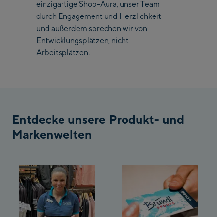
einzigartige Shop-Aura, unser Team
durch Engagement und Herzlichkeit
Saalbach Zentrum
und außerdem sprechen wir von
Entwicklungsplätzen, nicht
Kohlmaisbahn
Arbeitsplätzen.
Saalbach Ski-Service
Center
Viehhofen Talstation
/Valley station
Salzburg:
Entdecke unsere Produkt- und
McArthurGlen
Markenwelten
Designer Outlet
Mayrhofen:
Mayrhofen Zentrum
Penkenbahn Talstation
/ Valley station