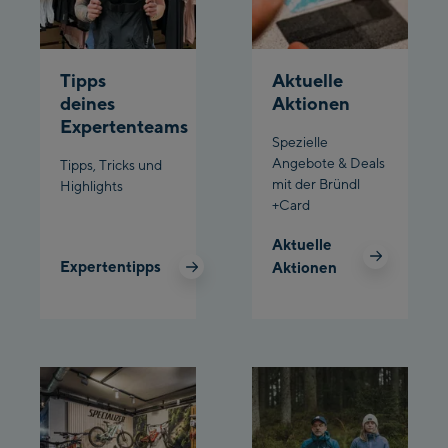
Penkenbahn
Bergstation / Top
Ahornbahn Talstation
station
Tipps
Aktuelle
/Valley station
deines
Aktionen
Fuegen:
Expertenteams
Spezielle
Spieljochbahn
Angebote & Deals
Tipps, Tricks und
Talstation /Valley
mit der Bründl
Highlights
Spieljochbahn
station
+Card
Bergstation / Top
Aktuelle
station
Ischgl:
Expertentipps
Aktionen
Ischgl Zentrum
Ischgl Outlet
Pardatschgratbahn