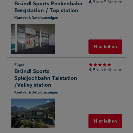
4,9
von 5 Sternen
Bründl Sports Penkenbahn
nächsten
Bergstation / Top station
Shop-
Kontakt & Details anzeigen
Ergebnis
In
springen
Googl
Maps
öffnen
Ausgew
Hier leihen
Zum
Fügen
4,9
von 5 Sternen
Bründl Sports
nächsten
Spieljochbahn Talstation
Shop-
/Valley station
Ergebnis
Kontakt & Details anzeigen
springen
In
Googl
Maps
öffnen
Ausgew
Hier leihen