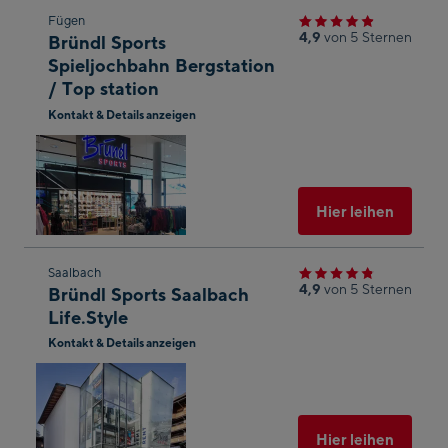
Zum
Fügen
4,9
von 5 Sternen
Bründl Sports
nächsten
Spieljochbahn Bergstation
Shop-
/ Top station
Ergebnis
Kontakt & Details anzeigen
springen
In
Googl
Maps
öffnen
Ausgew
Hier leihen
Zum
Saalbach
4,9
von 5 Sternen
Bründl Sports Saalbach
nächsten
Life.Style
Shop-
Kontakt & Details anzeigen
Ergebnis
In
springen
Googl
Maps
öffnen
Ausgew
Hier leihen