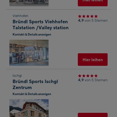
Zum
Viehhofen
4,9
von 5 Sternen
Bründl Sports Viehhofen
nächsten
Talstation /Valley station
Shop-
Kontakt & Details anzeigen
Ergebnis
In
springen
Googl
Maps
öffnen
Ausgew
Hier leihen
Zum
Ischgl
4,9
von 5 Sternen
Bründl Sports Ischgl
nächsten
Zentrum
Shop-
Kontakt & Details anzeigen
Ergebnis
In
springen
Googl
Maps
öffnen
Ausgew