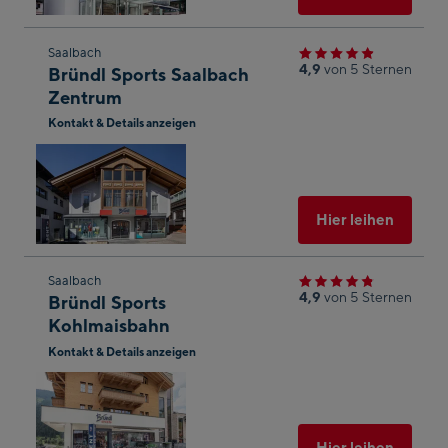
Zum
Saalbach
4,9
von 5 Sternen
Bründl Sports Saalbach
nächsten
Zentrum
Shop-
Kontakt & Details anzeigen
Ergebnis
In
springen
Googl
Maps
öffnen
Ausgew
Hier leihen
Zum
Saalbach
4,9
von 5 Sternen
Bründl Sports
nächsten
Kohlmaisbahn
Shop-
Kontakt & Details anzeigen
Ergebnis
In
springen
Googl
Maps
öffnen
Ausgew
Hier leihen