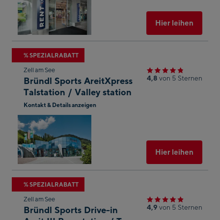
Maps
öffnen
Ausgew
Hier leihen
Zum
% SPEZIALRABATT
nächsten
Zell am See
Shop-
4,8
von 5 Sternen
Bründl Sports AreitXpress
Ergebnis
Talstation / Valley station
springen
Kontakt & Details anzeigen
In
Googl
Maps
öffnen
Ausgew
Hier leihen
Zum
% SPEZIALRABATT
nächsten
Zell am See
Shop-
4,9
von 5 Sternen
Bründl Sports Drive-in
Ergebnis