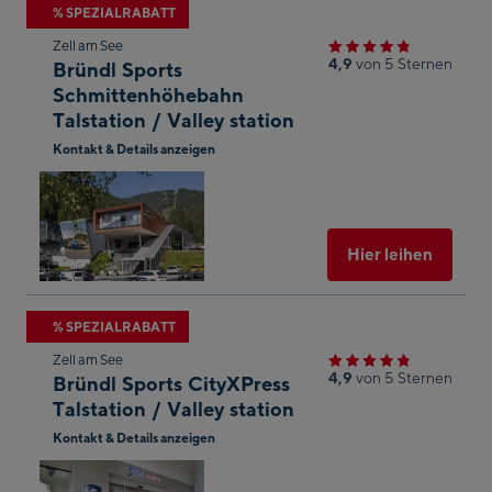
Zum
% SPEZIALRABATT
nächsten
Zell am See
Shop-
4,9
von 5 Sternen
Bründl Sports
Ergebnis
Schmittenhöhebahn
Talstation / Valley station
springen
Kontakt & Details anzeigen
In
Googl
Maps
öffnen
Ausgew
Hier leihen
Zum
% SPEZIALRABATT
nächsten
Zell am See
Shop-
4,9
von 5 Sternen
Bründl Sports CityXPress
Ergebnis
Talstation / Valley station
springen
Kontakt & Details anzeigen
In
Googl