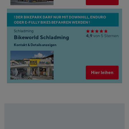
.
ton,
n
Zum
! DER BIKEPARK DARF NUR MIT DOWNHILL, ENDURO
en.
ODER E-FULLY BIKES BEFAHREN WERDEN !
nächsten
arte
Shop-
Schladming
4,9
von 5 Sternen
Bikeworld Schladming
Ergebnis
ngen
springen
Kontakt & Details anzeigen
In
um
Googl
le
Maps
öffnen
Ausgew
Hier leihen
 &
n
.