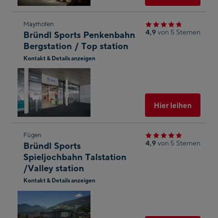
Zum
Mayrhofen
4,9
von 5 Sternen
Bründl Sports Penkenbahn
nächsten
Bergstation / Top station
Shop-
Kontakt & Details anzeigen
Ergebnis
In
springen
Googl
Maps
öffnen
Ausgew
Hier leihen
Zum
Fügen
4,9
von 5 Sternen
Bründl Sports
nächsten
Spieljochbahn Talstation
Shop-
/Valley station
Ergebnis
Kontakt & Details anzeigen
springen
In
Googl
Maps