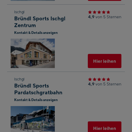
Zum
Ischgl
4,9
von 5 Sternen
Bründl Sports Ischgl
nächsten
Zentrum
Shop-
Kontakt & Details anzeigen
Ergebnis
In
springen
Googl
Maps
öffnen
Ausgew
Hier leihen
Zum
Ischgl
4,9
von 5 Sternen
Bründl Sports
nächsten
Pardatschgratbahn
Shop-
Kontakt & Details anzeigen
Ergebnis
In
springen
Googl
Maps
öffnen
Ausgew
Hier leihen