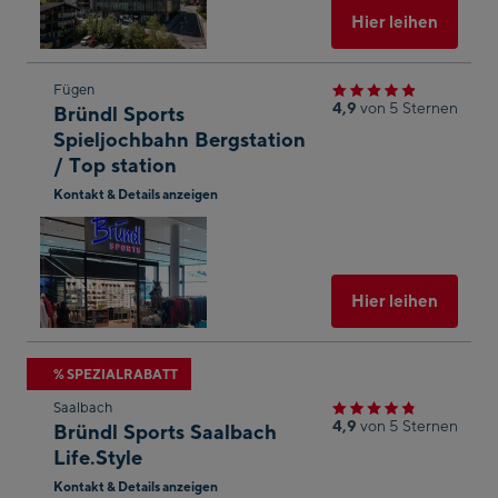
öffnen
Ausgew
Hier leihen
Zum
Fügen
4,9
von 5 Sternen
Bründl Sports
nächsten
Spieljochbahn Bergstation
Shop-
/ Top station
Ergebnis
Kontakt & Details anzeigen
springen
In
Googl
Maps
öffnen
Ausgew
Hier leihen
Zum
% SPEZIALRABATT
nächsten
Saalbach
Shop-
4,9
von 5 Sternen
Bründl Sports Saalbach
Ergebnis
Life.Style
springen
Kontakt & Details anzeigen