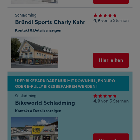
Zum
Schladming
4,9
von 5 Sternen
Bründl Sports Charly Kahr
nächsten
r
?
Kontakt & Details anzeigen
Shop-
Ergebnis
In
Googl
springen
die
Maps
öffnen
Ausgew
Hier leihen
.
ton,
n
Zum
! DER BIKEPARK DARF NUR MIT DOWNHILL, ENDURO
en.
ODER E-FULLY BIKES BEFAHREN WERDEN !
nächsten
arte
Shop-
Schladming
4,9
von 5 Sternen
Bikeworld Schladming
Ergebnis
ngen
springen
Kontakt & Details anzeigen
In
um
Googl
le
Maps
öffnen
Ausgew