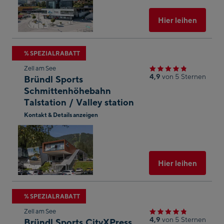
Maps
öffnen
Ausgew
Hier leihen
Zum
% SPEZIALRABATT
nächsten
Zell am See
Shop-
4,9
von 5 Sternen
Bründl Sports
Ergebnis
Schmittenhöhebahn
Talstation / Valley station
springen
Kontakt & Details anzeigen
In
Googl
Maps
öffnen
Ausgew
Hier leihen
Zum
% SPEZIALRABATT
nächsten
Zell am See
Shop-
4,9
von 5 Sternen
Bründl Sports CityXPress