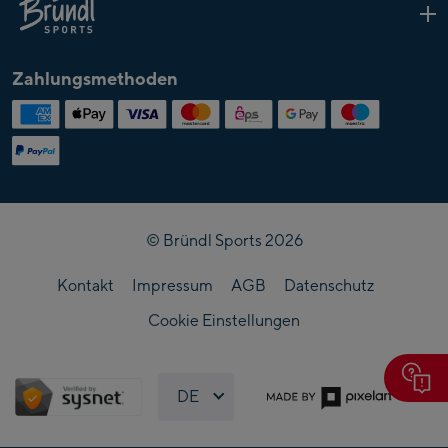
Grounding Bikeverleih
Snowboard
Schuhe
Über
Skitouren-Sets
Follow us
Bründl
Zahlungsmethoden
Langlauf-Sets
Funsport-Geräte
Grounding Skiverleih
© Bründl Sports 2026
Kontakt
Impressum
AGB
Datenschutz
Cookie Einstellungen