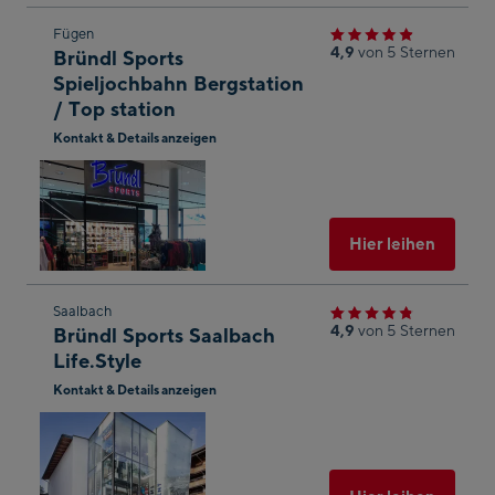
Zum
Fügen
4,9
von 5 Sternen
Bründl Sports
nächsten
Spieljochbahn Bergstation
Shop-
/ Top station
Ergebnis
Kontakt & Details anzeigen
springen
In
Googl
Maps
öffnen
Ausgew
Hier leihen
Zum
Saalbach
4,9
von 5 Sternen
Bründl Sports Saalbach
nächsten
Life.Style
Shop-
Kontakt & Details anzeigen
Ergebnis
In
springen
Googl
Maps
öffnen
Ausgew