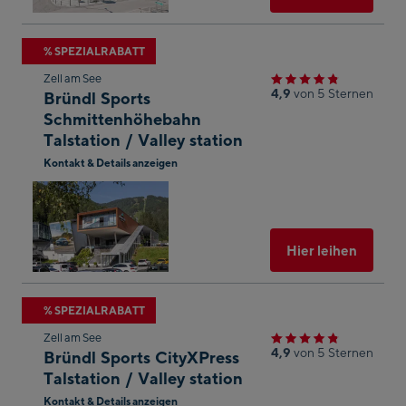
Zum
% SPEZIALRABATT
nächsten
Zell am See
Shop-
4,9
von 5 Sternen
Bründl Sports
Ergebnis
Schmittenhöhebahn
Talstation / Valley station
springen
Kontakt & Details anzeigen
In
Googl
Maps
öffnen
Ausgew
Hier leihen
Zum
% SPEZIALRABATT
nächsten
Zell am See
Shop-
4,9
von 5 Sternen
Bründl Sports CityXPress
Ergebnis
Talstation / Valley station
springen
Kontakt & Details anzeigen