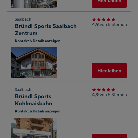
Hier leihen
Zum
Saalbach
4,9
von 5 Sternen
Bründl Sports Saalbach
nächsten
Zentrum
Shop-
Kontakt & Details anzeigen
Ergebnis
In
springen
Googl
Maps
öffnen
Ausgew
Hier leihen
Zum
Saalbach
4,9
von 5 Sternen
Bründl Sports
nächsten
Kohlmaisbahn
Shop-
Kontakt & Details anzeigen
Ergebnis
In
springen
Googl
Maps
öffnen
Ausgew