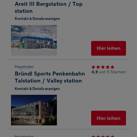
Areit III Bergstation / Top
Shop-
station
Ergebnis
Kontakt & Details anzeigen
springen
In
Googl
Maps
öffnen
Ausgew
Hier leihen
Zum
Mayrhofen
4,8
von 5 Sternen
Bründl Sports Penkenbahn
nächsten
Talstation / Valley station
Shop-
Kontakt & Details anzeigen
Ergebnis
In
springen
Googl
Maps
öffnen
Ausgew
Hier leihen
Mayrhofen