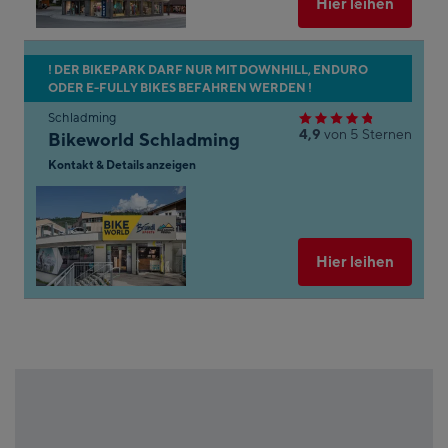
Hier leihen
.
ton,
n
Zum
! DER BIKEPARK DARF NUR MIT DOWNHILL, ENDURO
en.
ODER E-FULLY BIKES BEFAHREN WERDEN !
nächsten
arte
Shop-
Schladming
4,9
von 5 Sternen
Bikeworld Schladming
Ergebnis
ngen
springen
Kontakt & Details anzeigen
In
um
Googl
le
Maps
öffnen
Ausgew
Hier leihen
 &
n
.