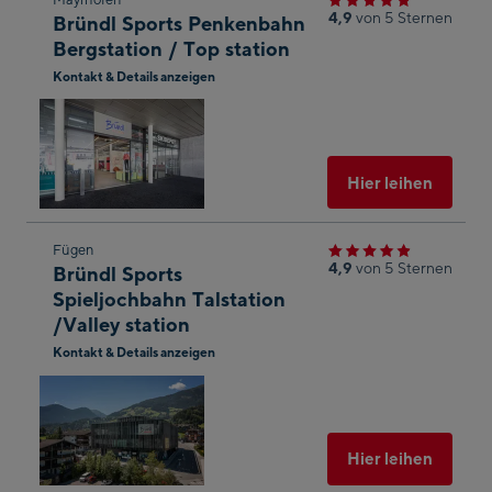
Zum
4,9
von 5 Sternen
Bründl Sports Penkenbahn
nächsten
Bergstation / Top station
Shop-
Kontakt & Details anzeigen
Ergebnis
In
springen
Googl
Maps
öffnen
Ausgew
Hier leihen
Zum
Fügen
4,9
von 5 Sternen
Bründl Sports
nächsten
Spieljochbahn Talstation
Shop-
/Valley station
Ergebnis
Kontakt & Details anzeigen
springen
In
Googl
Maps
öffnen
Ausgew
Hier leihen