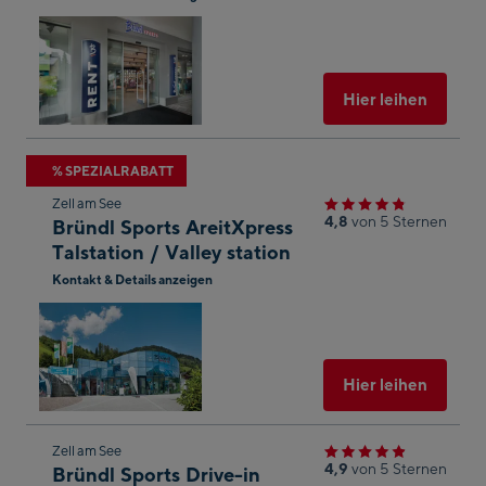
In
Googl
Maps
öffnen
Ausgew
Hier leihen
Zum
% SPEZIALRABATT
nächsten
Zell am See
Shop-
4,8
von 5 Sternen
Bründl Sports AreitXpress
Ergebnis
Talstation / Valley station
springen
Kontakt & Details anzeigen
In
Googl
Maps
öffnen
Ausgew
Hier leihen
Zum
Zell am See
4,9
von 5 Sternen
Bründl Sports Drive-in
nächsten