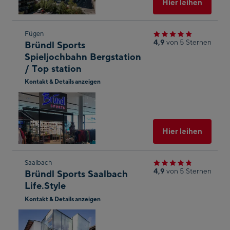
Hier leihen
Zum
Fügen
4,9
von 5 Sternen
Bründl Sports
nächsten
Spieljochbahn Bergstation
Shop-
/ Top station
Ergebnis
Kontakt & Details anzeigen
springen
In
Googl
Maps
öffnen
Ausgew
Hier leihen
Zum
Saalbach
4,9
von 5 Sternen
Bründl Sports Saalbach
nächsten
Life.Style
Shop-
Kontakt & Details anzeigen
Ergebnis
In
springen
Googl