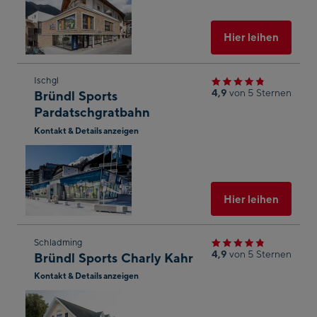
Googl
Maps
öffnen
Ausgew
Hier leihen
Zum
Ischgl
4,9
von 5 Sternen
Bründl Sports
nächsten
Pardatschgratbahn
Shop-
Kontakt & Details anzeigen
Ergebnis
In
springen
Googl
Maps
öffnen
Ausgew
Hier leihen
Zum
Schladming
4,9
von 5 Sternen
Bründl Sports Charly Kahr
nächsten
r
?
Kontakt & Details anzeigen
Shop-
Ergebnis
In
Googl
springen