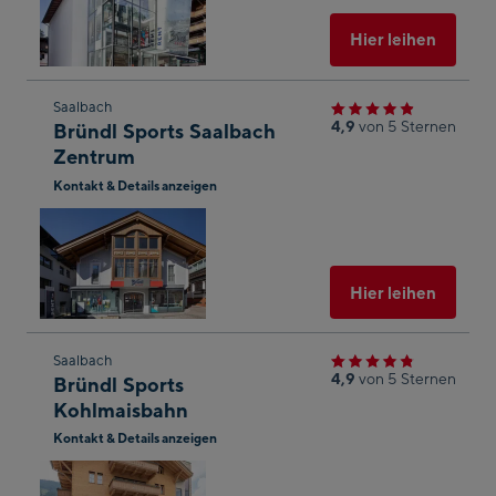
Maps
öffnen
Ausgew
Hier leihen
Zum
Saalbach
4,9
von 5 Sternen
Bründl Sports Saalbach
nächsten
Zentrum
Shop-
Kontakt & Details anzeigen
Ergebnis
In
springen
Googl
Maps
öffnen
Ausgew
Hier leihen
Zum
Saalbach
4,9
von 5 Sternen
Bründl Sports
nächsten
Kohlmaisbahn
Shop-
Kontakt & Details anzeigen
Ergebnis
In
springen
Googl