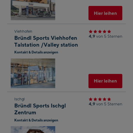
Maps
öffnen
Ausgew
Hier leihen
Zum
Viehhofen
4,9
von 5 Sternen
Bründl Sports Viehhofen
nächsten
Talstation /Valley station
Shop-
Kontakt & Details anzeigen
Ergebnis
In
springen
Googl
Maps
öffnen
Ausgew
Hier leihen
Zum
Ischgl
4,9
von 5 Sternen
Bründl Sports Ischgl
nächsten
Zentrum
Shop-
Kontakt & Details anzeigen
Ergebnis
In
springen