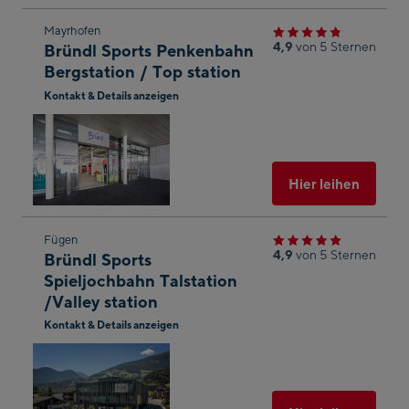
Zum
Mayrhofen
4,9
von 5 Sternen
Bründl Sports Penkenbahn
nächsten
Bergstation / Top station
Shop-
Kontakt & Details anzeigen
Ergebnis
In
springen
Googl
Maps
öffnen
Ausgew
Hier leihen
Zum
Fügen
4,9
von 5 Sternen
Bründl Sports
nächsten
Spieljochbahn Talstation
Shop-
/Valley station
Ergebnis
Kontakt & Details anzeigen
springen
In
Googl
Maps
öffnen
Ausgew