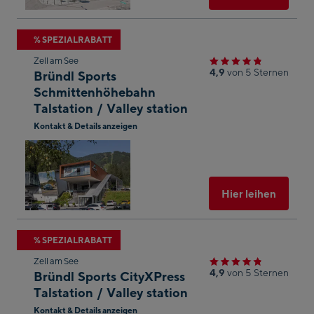
Zum
% SPEZIALRABATT
nächsten
Zell am See
Shop-
4,9
von 5 Sternen
Bründl Sports
Ergebnis
Schmittenhöhebahn
Talstation / Valley station
springen
Kontakt & Details anzeigen
In
Googl
Maps
öffnen
Ausgew
Hier leihen
Zum
% SPEZIALRABATT
nächsten
Zell am See
Shop-
4,9
von 5 Sternen
Bründl Sports CityXPress
Ergebnis
Talstation / Valley station
springen
Kontakt & Details anzeigen