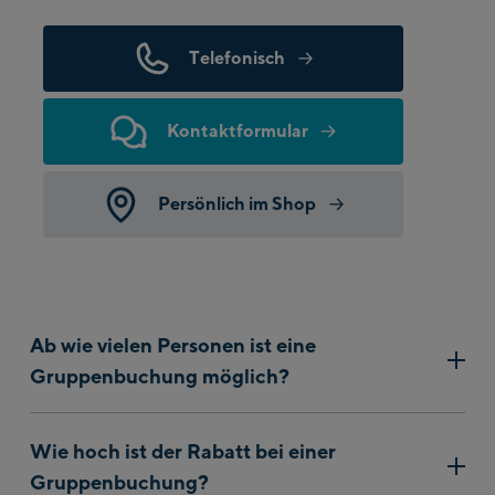
Bulgaria
Telefonisch
Burkina Faso
Burundi
Kontaktformular
Cambodia
Persönlich im Shop
Cameroon
Canada
Cape Verde
Ab wie vielen Personen ist eine
Gruppenbuchung möglich?
Cayman Islands
Ab 10 Erwachsenen ist eine Gruppenbuchung möglich.
Central African
Wie hoch ist der Rabatt bei einer
Republic
Zusätzlich haben wir auch noch Sonderkonditionen für
Gruppenbuchung?
Schulgruppen, Firmen- und Reisegruppen, ...etc.
Chad