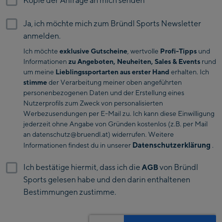
American Samoa
Spieljochbahn
station
28
29
30
1
2
3
4
Bergstation / Top
Ja, ich möchte mich zum Bründl Sports Newsletter
5
6
7
8
9
10
11
Andorra
station
anmelden.
Ischgl:
12
13
14
15
16
17
18
Ich möchte
exklusive Gutscheine
, wertvolle
Profi-Tipps
und
Angola
Informationen
zu Angeboten, Neuheiten, Sales & Events
rund
Ischgl Zentrum
19
20
21
22
23
24
25
um meine
Lieblingssportarten aus erster Hand
erhalten. Ich
Anguilla
stimme
der Verarbeitung meiner oben angeführten
Pardatschgratbahn
26
27
28
29
30
31
1
personenbezogenen Daten und der Erstellung eines
Antarctica
Nutzerprofils zum Zweck von personalisierten
2
3
4
5
6
7
8
Schladming:
Werbezusendungen per E-Mail zu. Ich kann diese Einwilligung
jederzeit ohne Angabe von Gründen kostenlos (z.B. per Mail
Antigua And Barbuda
an datenschutz@bruendl.at) widerrufen. Weitere
Planet Planai
nächster
Datenschutzerklärung
Informationen findest du in unserer
.
Monat
Argentina
Charly Kahr
Ich bestätige hiermit, dass ich die
von Bründl
AGB
Armenia
Sports gelesen habe und den darin enthaltenen
Bikeworld Schladming
Bestimmungen zustimme.
Aruba
Sonstiges:
Australia