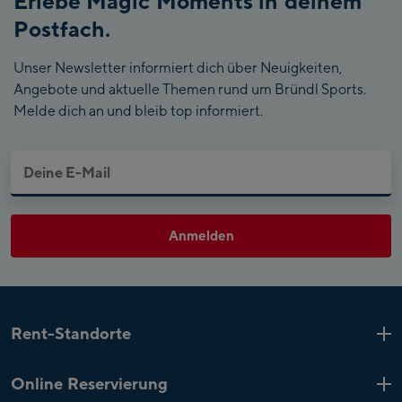
Erlebe Magic Moments in deinem
Postfach.
Costa Rica
Unser Newsletter informiert dich über Neuigkeiten,
Cote D'ivoire
Angebote und aktuelle Themen rund um Bründl Sports.
Melde dich an und bleib top informiert.
Croatia
Cuba
Cyprus
Anmelden
Czech Republic
Denmark
Djibouti
Rent-Standorte
Kaprun
6 Shops
Dominica
Online Reservierung
Zell am See
4 Shops