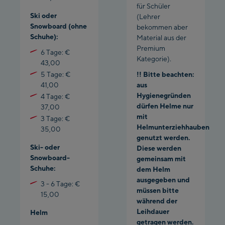
für Schüler
Ski oder
(Lehrer
Snowboard (ohne
bekommen aber
Schuhe):
Material aus der
Premium
6 Tage: €
Kategorie).
43,00
5 Tage: €
!! Bitte beachten:
41,00
aus
Hygienegründen
4 Tage: €
dürfen Helme nur
37,00
mit
3 Tage: €
Helmunterziehhauben
35,00
genutzt werden.
Ski- oder
Diese werden
Snowboard-
gemeinsam mit
Schuhe:
dem Helm
ausgegeben und
3 - 6 Tage: €
müssen bitte
15,00
während der
Leihdauer
Helm
getragen werden.