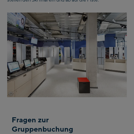
Bermuda
Bhutan
Bolivia
Bosnia And
Herzegovina
Botswana
Bouvet Island
©
Wöckinger
Brazil
British Indian Ocean
Territory
Fragen zur
Brunei Darussalam
Gruppenbuchung