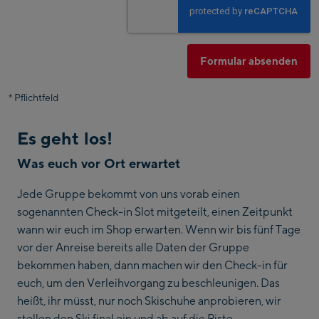
Keine Angabe
Azerbaijan
Formular absenden
Bahamas
*
Pflichtfeld
Bahrain
Es geht los!
Bangladesh
Was euch vor Ort erwartet
Barbados
Jede Gruppe bekommt von uns vorab einen
Belarus
sogenannten Check-in Slot mitgeteilt, einen Zeitpunkt
wann wir euch im Shop erwarten. Wenn wir bis fünf Tage
Belgium
vor der Anreise bereits alle Daten der Gruppe
bekommen haben, dann machen wir den Check-in für
Belize
euch, um den Verleihvorgang zu beschleunigen. Das
heißt, ihr müsst, nur noch Skischuhe anprobieren, wir
Benin
stellen den Ski final ein und ab auf die Piste.