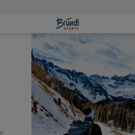
©
Sivasankara Reddy Bommireddy
ir