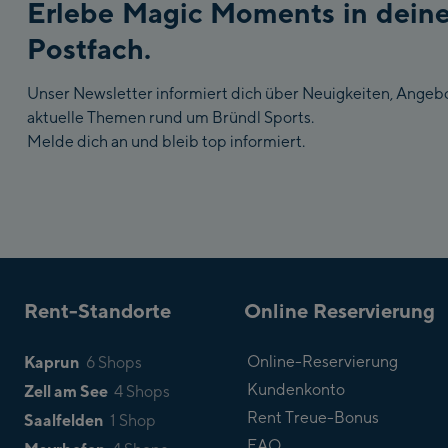
Erlebe Magic Moments in dein
Postfach.
Unser Newsletter informiert dich über Neuigkeiten, Angeb
aktuelle Themen rund um Bründl Sports.
Melde dich an und bleib top informiert.
Rent-Standorte
Online Reservierung
Kaprun
Online-Reservierung
6 Shops
Kundenkonto
Zell am See
4 Shops
Rent Treue-Bonus
Saalfelden
1 Shop
FAQ