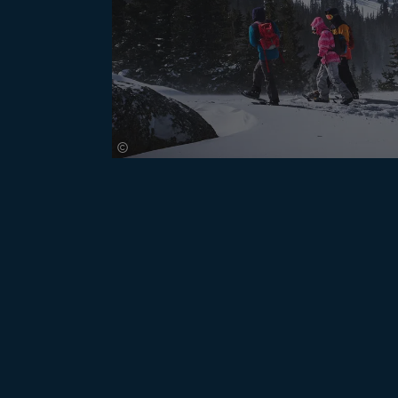
©
Owen Cl