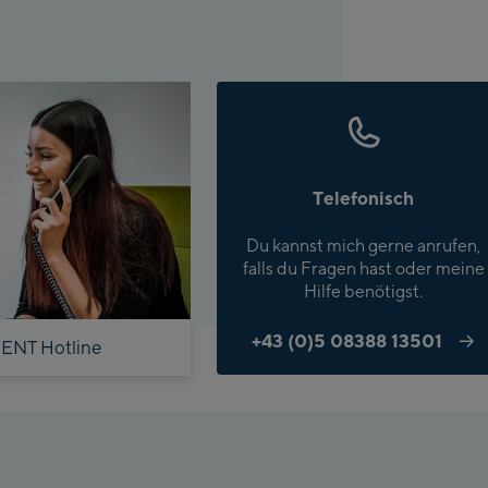
artner
Telefonisch
Du kannst mich gerne anrufen,
falls du Fragen hast oder meine
Hilfe benötigst.
+43 (0)5 08388 13501
ENT Hotline