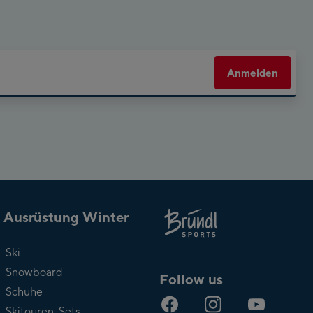
Anmelden
Ausrüstung Winter
Über
Ski
Bründl
Snowboard
Follow us
Schuhe
Skitouren-Sets