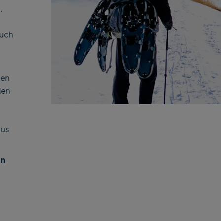
.
auch
hen
len
mus
en