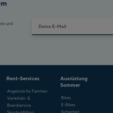
em
ote und
Rent-Services
Ausrüstung
Sommer
Angebote für Familien
Bikes
Verleihski- &
E-Bikes
Boardservice
Sicherheit
Skischuhfitting