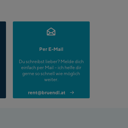
Per E-Mail
Du schreibst lieber? Melde dich
einfach per Mail – ich helfe dir
gerne so schnell wie möglich
weiter.
rent@bruendl.at