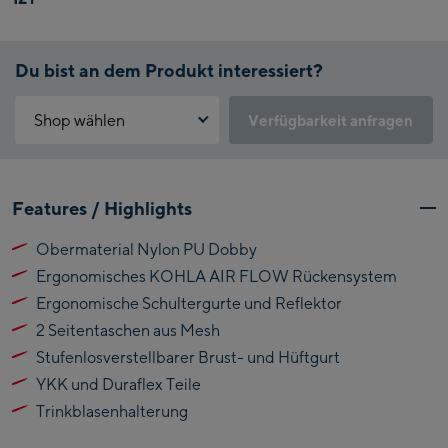
Du bist an dem Produkt interessiert?
Shop wählen
Verfügbarkeit anfragen
Warum ist der Click & Reserve Service aktuell nicht verfügbar?
Kaprun:
Bitte akzeptiere die für Click & Reserve notwendigen Cookies.
Features / Highlights
Klicke hierfür einfach auf folgenden Link.
Flagshipstore Kaprun
Obermaterial Nylon PU Dobby
Maiskogelbahn
Click & Reserve zulassen
Ergonomisches KOHLA AIR FLOW Rückensystem
Talstation / Valley
Kitzsteinhorn
station
Ergonomische Schultergurte und Reflektor
Alpincenter
2 Seitentaschen aus Mesh
(Bergstation / Top
Stufenlosverstellbarer Brust- und Hüftgurt
Bikeworld Kaprun
station)
YKK und Duraflex Teile
Kaprun Outlet
Trinkblasenhalterung
Bike-Servicecenter