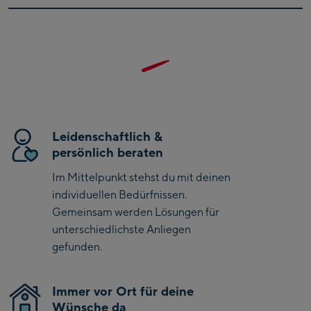
Kaprun
Zell Am See:
Schmittenhöhebahn
Talstation / Valley
CityXPress Talstation /
station
Valley station
AreitXpress Talstation /
Leidenschaftlich &
Valley station
persönlich beraten
Drive-in Areit III
Im Mittelpunkt stehst du mit deinen
Bergstation / Top
individuellen Bedürfnissen.
station
Saalfelden:
Gemeinsam werden Lösungen für
unterschiedlichste Anliegen
Saalfelden
gefunden.
Saalbach:
Immer vor Ort für deine
Saalbach Life.Style
Wünsche da