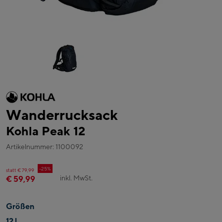
Wanderrucksack
Kohla Peak 12
Artikelnummer: 1100092
-25%
statt € 79,99
inkl. MwSt.
€ 59,99
Größen
12 l