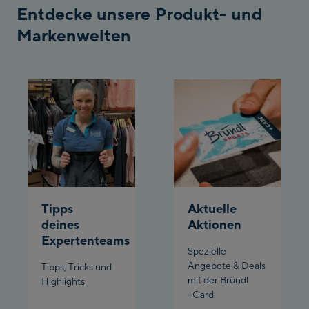
Penkenbahn
Entdecke unsere Produkt- und
Bergstation / Top
Markenwelten
Ahornbahn Talstation
station
/Valley station
Fuegen:
Spieljochbahn
Talstation /Valley
Spieljochbahn
station
Bergstation / Top
station
Ischgl:
Tipps
Aktuelle
Ischgl Zentrum
deines
Aktionen
Expertenteams
Ischgl Outlet
Spezielle
Angebote & Deals
Tipps, Tricks und
mit der Bründl
Pardatschgratbahn
Highlights
+Card