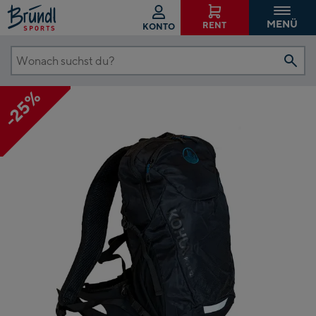
MENÜ
RENT
KONTO
Wonach
suchst
-25%
du?