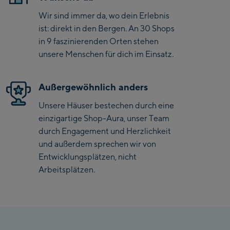
Wir sind immer da, wo dein Erlebnis
Saalbach Zentrum
ist: direkt in den Bergen. An 30 Shops
in 9 faszinierenden Orten stehen
Kohlmaisbahn
unsere Menschen für dich im Einsatz.
Saalbach Ski-Service
Center
Außergewöhnlich anders
Viehhofen Talstation
/Valley station
Unsere Häuser bestechen durch eine
einzigartige Shop-Aura, unser Team
Salzburg:
durch Engagement und Herzlichkeit
McArthurGlen
und außerdem sprechen wir von
Designer Outlet
Entwicklungsplätzen, nicht
Mayrhofen:
Arbeitsplätzen.
Mayrhofen Zentrum
Penkenbahn Talstation
/ Valley station