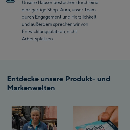
Unsere Häuser bestechen durch eine
Saalbach Life.Style
einzigartige Shop-Aura, unser Team
durch Engagement und Herzlichkeit
Saalbach Zentrum
und außerdem sprechen wir von
Entwicklungsplätzen, nicht
Kohlmaisbahn
Arbeitsplätzen.
Saalbach Ski-Service
Center
Viehhofen Talstation
/Valley station
Salzburg:
Entdecke unsere Produkt- und
McArthurGlen
Markenwelten
Designer Outlet
Mayrhofen:
Mayrhofen Zentrum
Penkenbahn Talstation