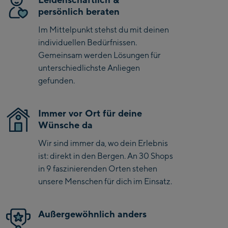
mit Trekking-Teller (Tellerwechselsystem).
Bike-Servicecenter
persönlich beraten
Kaprun
Im Mittelpunkt stehst du mit deinen
Zell Am See:
individuellen Bedürfnissen.
Gemeinsam werden Lösungen für
Schmittenhöhebahn
unterschiedlichste Anliegen
Talstation / Valley
gefunden.
CityXPress Talstation /
station
Valley station
AreitXpress Talstation /
Immer vor Ort für deine
Valley station
Wünsche da
Drive-in Areit III
Wir sind immer da, wo dein Erlebnis
Bergstation / Top
ist: direkt in den Bergen. An 30 Shops
station
Saalfelden:
in 9 faszinierenden Orten stehen
unsere Menschen für dich im Einsatz.
Saalfelden
Saalbach:
Außergewöhnlich anders