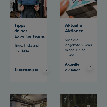
/ Valley station
Penkenbahn
Bergstation / Top
Ahornbahn Talstation
station
Tipps
Aktuelle
/Valley station
deines
Aktionen
Fuegen:
Expertenteams
Spezielle
Spieljochbahn
Angebote & Deals
Tipps, Tricks und
Talstation /Valley
mit der Bründl
Highlights
Spieljochbahn
station
+Card
Bergstation / Top
Aktuelle
station
Ischgl:
Expertentipps
Aktionen
Ischgl Zentrum
Ischgl Outlet
Pardatschgratbahn