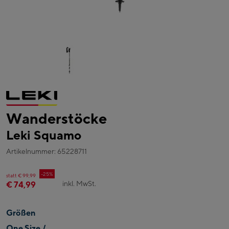
Wanderstöcke
Leki Squamo
Artikelnummer: 65228711
-25%
statt € 99,99
inkl. MwSt.
€ 74,99
Größen
One Size /