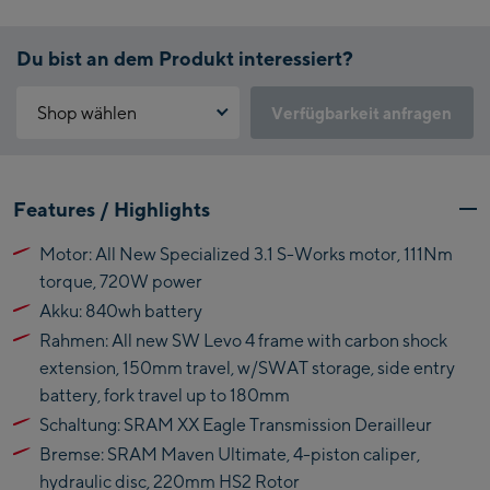
Du bist an dem Produkt interessiert?
Shop wählen
Verfügbarkeit anfragen
Warum ist der Click & Reserve Service aktuell nicht verfügbar?
Kaprun:
Bitte akzeptiere die für Click & Reserve notwendigen Cookies.
Features / Highlights
Klicke hierfür einfach auf folgenden Link.
Flagshipstore Kaprun
Motor: All New Specialized 3.1 S-Works motor, 111Nm
Maiskogelbahn
Click & Reserve zulassen
torque, 720W power
Talstation / Valley
Kitzsteinhorn
Akku: 840wh battery
station
Alpincenter
Rahmen: All new SW Levo 4 frame with carbon shock
(Bergstation / Top
extension, 150mm travel, w/SWAT storage, side entry
Bikeworld Kaprun
station)
battery, fork travel up to 180mm
Schaltung: SRAM XX Eagle Transmission Derailleur
Kaprun Outlet
Bremse: SRAM Maven Ultimate, 4-piston caliper,
Bike-Servicecenter
hydraulic disc, 220mm HS2 Rotor