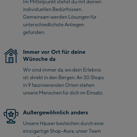
Im Mittelpunkt stehst du mit deinen
Saalbach Zentrum
individuellen Bedürfnissen.
Gemeinsam werden Lösungen für
Kohlmaisbahn
unterschiedlichste Anliegen
gefunden.
Saalbach Ski-Service
Center
Viehhofen Talstation
Immer vor Ort für deine
/Valley station
Wünsche da
Salzburg:
Wir sind immer da, wo dein Erlebnis
McArthurGlen
ist: direkt in den Bergen. An 30 Shops
Designer Outlet
in 9 faszinierenden Orten stehen
unsere Menschen für dich im Einsatz.
Mayrhofen:
Mayrhofen Zentrum
Außergewöhnlich anders
Penkenbahn Talstation
Unsere Häuser bestechen durch eine
/ Valley station
einzigartige Shop-Aura, unser Team
Penkenbahn