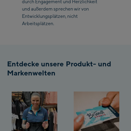
durch Engagement und Herzlichkeit
Bergstation / Top
und außerdem sprechen wir von
Ahornbahn Talstation
station
Entwicklungsplätzen, nicht
/Valley station
Arbeitsplätzen.
Fuegen:
Spieljochbahn
Talstation /Valley
Spieljochbahn
station
Bergstation / Top
Entdecke unsere Produkt- und
station
Markenwelten
Ischgl:
Ischgl Zentrum
Ischgl Outlet
Pardatschgratbahn
Schladming: