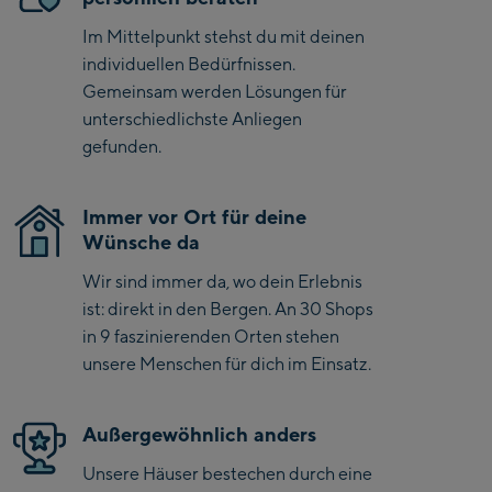
Kaprun
Im Mittelpunkt stehst du mit deinen
Zell Am See:
individuellen Bedürfnissen.
Gemeinsam werden Lösungen für
Schmittenhöhebahn
unterschiedlichste Anliegen
Talstation / Valley
gefunden.
CityXPress Talstation /
station
Valley station
AreitXpress Talstation /
Immer vor Ort für deine
Valley station
Wünsche da
Drive-in Areit III
Wir sind immer da, wo dein Erlebnis
Bergstation / Top
ist: direkt in den Bergen. An 30 Shops
station
Saalfelden:
in 9 faszinierenden Orten stehen
unsere Menschen für dich im Einsatz.
Saalfelden
Saalbach:
Außergewöhnlich anders
Unsere Häuser bestechen durch eine
Saalbach Life.Style