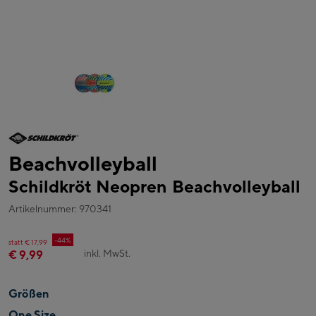
Beachvolleyball
Schildkröt Neopren Beachvolleyball
Artikelnummer: 970341
-44%
statt € 17,99
inkl. MwSt.
€ 9,99
Größen
One Size