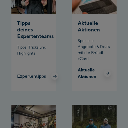
Penkenbahn
Bergstation / Top
Ahornbahn Talstation
station
Tipps
Aktuelle
/Valley station
deines
Aktionen
Fuegen:
Expertenteams
Spezielle
Spieljochbahn
Angebote & Deals
Tipps, Tricks und
Talstation /Valley
mit der Bründl
Highlights
Spieljochbahn
station
+Card
Bergstation / Top
Aktuelle
station
Ischgl:
Expertentipps
Aktionen
Ischgl Zentrum
Ischgl Outlet
Pardatschgratbahn