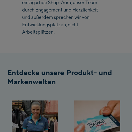
einzigartige Shop-Aura, unser Team
durch Engagement und Herzlichkeit
Saalbach Zentrum
und außerdem sprechen wir von
Entwicklungsplätzen, nicht
Kohlmaisbahn
Arbeitsplätzen.
Saalbach Ski-Service
Center
Viehhofen Talstation
/Valley station
Salzburg:
Entdecke unsere Produkt- und
McArthurGlen
Markenwelten
Designer Outlet
Mayrhofen:
Mayrhofen Zentrum
Penkenbahn Talstation
/ Valley station