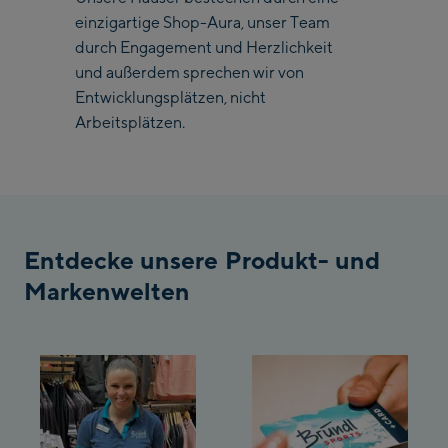
Saalbach Life.Style
einzigartige Shop-Aura, unser Team
durch Engagement und Herzlichkeit
Saalbach Zentrum
und außerdem sprechen wir von
Entwicklungsplätzen, nicht
Kohlmaisbahn
Arbeitsplätzen.
Saalbach Ski-Service
Center
Viehhofen Talstation
/Valley station
Salzburg:
Entdecke unsere Produkt- und
McArthurGlen
Markenwelten
Designer Outlet
Mayrhofen:
Mayrhofen Zentrum
Penkenbahn Talstation