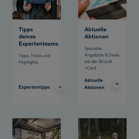
/ Valley station
Penkenbahn
Bergstation / Top
Ahornbahn Talstation
station
Tipps
Aktuelle
/Valley station
deines
Aktionen
Fuegen:
Expertenteams
Spezielle
Spieljochbahn
Angebote & Deals
Tipps, Tricks und
Talstation /Valley
mit der Bründl
Highlights
Spieljochbahn
station
+Card
Bergstation / Top
Aktuelle
station
Ischgl:
Expertentipps
Aktionen
Ischgl Zentrum
Ischgl Outlet
Pardatschgratbahn