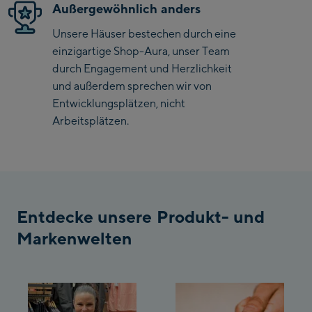
Außergewöhnlich anders
Saalbach Zentrum
Unsere Häuser bestechen durch eine
einzigartige Shop-Aura, unser Team
Kohlmaisbahn
durch Engagement und Herzlichkeit
und außerdem sprechen wir von
Saalbach Ski-Service
Entwicklungsplätzen, nicht
Center
Viehhofen Talstation
Arbeitsplätzen.
/Valley station
Salzburg:
McArthurGlen
Designer Outlet
Entdecke unsere Produkt- und
Mayrhofen:
Markenwelten
Mayrhofen Zentrum
Penkenbahn Talstation
/ Valley station