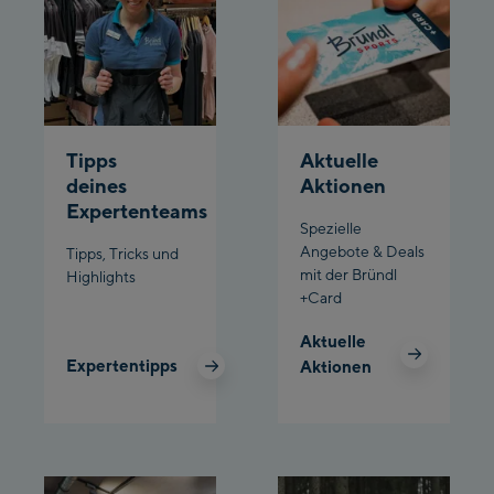
Penkenbahn
Bergstation / Top
Ahornbahn Talstation
station
/Valley station
Fuegen:
Tipps
Aktuelle
Spieljochbahn
deines
Aktionen
Talstation /Valley
Expertenteams
Spieljochbahn
station
Spezielle
Bergstation / Top
Angebote & Deals
Tipps, Tricks und
mit der Bründl
Highlights
station
Ischgl:
+Card
Aktuelle
Ischgl Zentrum
Expertentipps
Aktionen
Ischgl Outlet
Pardatschgratbahn