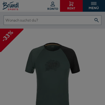
MENÜ
RENT
KONTO
Wonach
suchst
-33%
du?