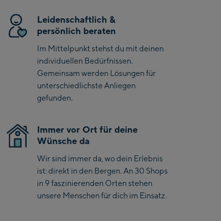
verlängerte Rücken unterstützt die Fahrposition, während
Kaprun
eine Rückentasche Stauraum für das Wichtigste bietet.
Leidenschaftlich &
Pflegeleicht und atmungsaktiv – ideal für anspruchsvolle
Zell Am See:
persönlich beraten
Trails.
Schmittenhöhebahn
Im Mittelpunkt stehst du mit deinen
Talstation / Valley
individuellen Bedürfnissen.
CityXPress Talstation /
station
Gemeinsam werden Lösungen für
Valley station
unterschiedlichste Anliegen
AreitXpress Talstation /
gefunden.
Valley station
Drive-in Areit III
Bergstation / Top
Immer vor Ort für deine
Wünsche da
station
Saalfelden:
Wir sind immer da, wo dein Erlebnis
Saalfelden
ist: direkt in den Bergen. An 30 Shops
in 9 faszinierenden Orten stehen
Saalbach:
unsere Menschen für dich im Einsatz.
Saalbach Life.Style